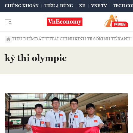
CHỨNG KHOÁN
TIÊU & DÙNG
XE
VNE TV
TECH CO
TIÊU ĐIỂM
ĐẦU TƯ
TÀI CHÍNH
KINH TẾ SỐ
KINH TẾ XANH
kỳ thi olympic