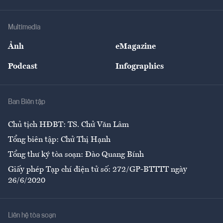
Hạ tầng
Sức khỏe
Khung pháp lý
Doanh nghiệp
Địa phương
Thị trường
Bảo hiểm
Multimedia
Sự kiện
Nhân lực
Ảnh
eMagazine
Đẹp +
An sinh
Podcast
Infographics
Giải trí
Y tế
Nhà
Ban Biên tập
Ẩm thực
Chủ tịch HĐBT: TS. Chử Văn Lâm
Tổng biên tập: Chử Thị Hạnh
Tổng thư ký tòa soạn: Đào Quang Bính
Giấy phép Tạp chí điện tử số: 272/GP-BTTTT ngày
26/6/2020
Liên hệ tòa soạn