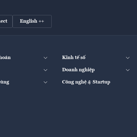
ect
English ++
hoán
Kinh tế số
Doanh nghiệp
Dùng
Công nghệ & Startup