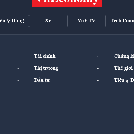
iêu & Dùng
Xe
VnE TV
Tech Conn
Tài chính
Chứng k
Thị trường
Thế giới
Đầu tư
Tiêu & 