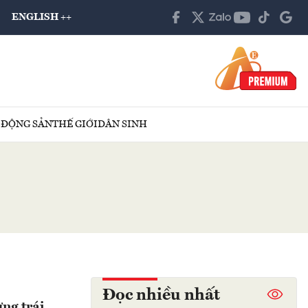
ENGLISH ++
 ĐỘNG SẢN
THẾ GIỚI
DÂN SINH
Đọc nhiều nhất
ng trái