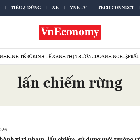
TIÊU & DÙNG
XE
VNE TV
TECH CONNECT
ÍNH
KINH TẾ SỐ
KINH TẾ XANH
THỊ TRƯỜNG
DOANH NGHIỆP
BẤT
lấn chiếm rừng
026
hành vi vi phạm, lấn chiếm, sử dụng môi trường rừ