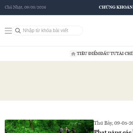
Chủ Nhật, 09/08/2026
CHỨNG KHOÁN
TIÊU ĐIỂM
ĐẦU TƯ
TÀI CH
Thứ Bảy, 09-05-2
Phạt nặng các 