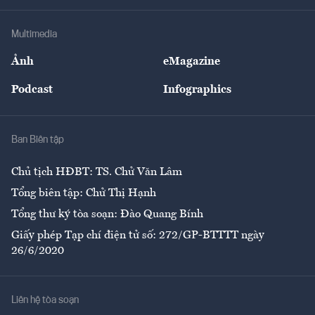
Khung pháp lý
Doanh nghiệp
Địa phương
Thị trường
Bảo hiểm
Multimedia
Sự kiện
Nhân lực
Ảnh
eMagazine
Đẹp +
An sinh
Podcast
Infographics
Giải trí
Y tế
Nhà
Ban Biên tập
Ẩm thực
Chủ tịch HĐBT: TS. Chử Văn Lâm
Tổng biên tập: Chử Thị Hạnh
Tổng thư ký tòa soạn: Đào Quang Bính
Giấy phép Tạp chí điện tử số: 272/GP-BTTTT ngày
26/6/2020
Liên hệ tòa soạn