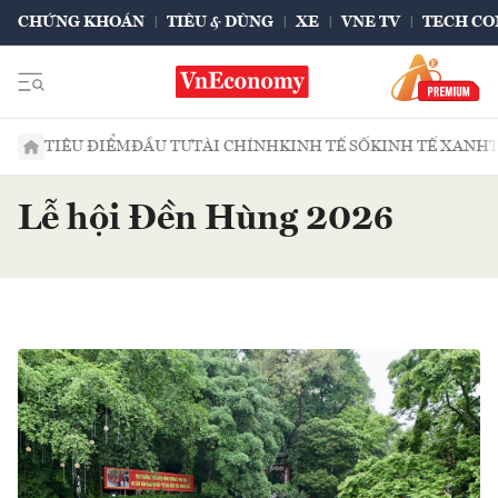
CHỨNG KHOÁN
TIÊU & DÙNG
XE
VNE TV
TECH CO
TIÊU ĐIỂM
ĐẦU TƯ
TÀI CHÍNH
KINH TẾ SỐ
KINH TẾ XANH
Lễ hội Đền Hùng 2026