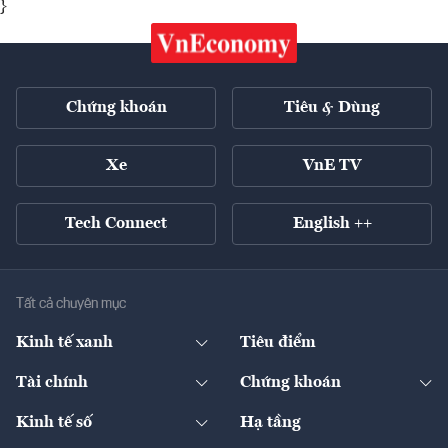
}
Chứng khoán
Tiêu & Dùng
Xe
VnE TV
Tech Connect
English ++
Tất cả chuyên mục
Kinh tế xanh
Tiêu điểm
Chuyển động xanh
Tài chính
Chứng khoán
Pháp lý
Ngân hàng
Doanh nghiệp niêm yết
Kinh tế số
Hạ tầng
Thương hiệu xanh
Thị trường vốn
Thị trường