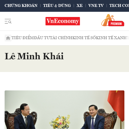
CHỨNG KHOÁN
TIÊU & DÙNG
XE
VNE TV
TECH CO
TIÊU ĐIỂM
ĐẦU TƯ
TÀI CHÍNH
KINH TẾ SỐ
KINH TẾ XANH
Lê Minh Khái