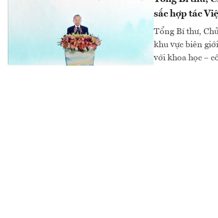
sắc hợp tác Vi
Tổng Bí thư, Chủ
khu vực biên giới
với khoa học – c