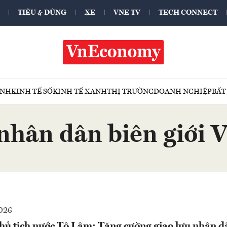
TIÊU & DÙNG
XE
VNE TV
TECH CONNECT
ÍNH
KINH TẾ SỐ
KINH TẾ XANH
THỊ TRƯỜNG
DOANH NGHIỆP
BẤT
nhân dân biên giới V
026
Chủ tịch nước Tô Lâm: Tăng cường giao lưu nhân d