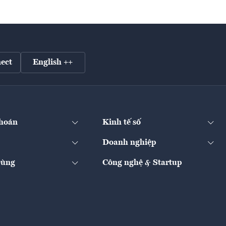
ect
English ++
hoán
Kinh tế số
Doanh nghiệp
Dùng
Công nghệ & Startup