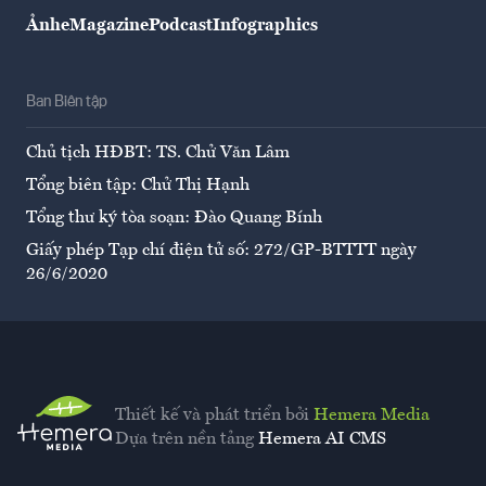
Ảnh
eMagazine
Podcast
Infographics
Ban Biên tập
Chủ tịch HĐBT: TS. Chử Văn Lâm
Tổng biên tập: Chử Thị Hạnh
Tổng thư ký tòa soạn: Đào Quang Bính
Giấy phép Tạp chí điện tử số: 272/GP-BTTTT ngày
26/6/2020
Thiết kế và phát triển bởi
Hemera Media
Dựa trên nền tảng
Hemera AI CMS