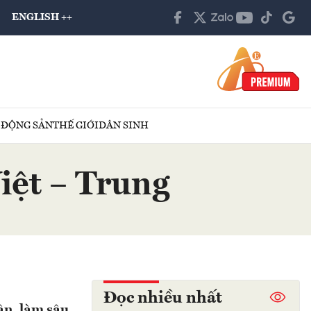
ENGLISH ++
 ĐỘNG SẢN
THẾ GIỚI
DÂN SINH
iệt – Trung
Đọc nhiều nhất
ân, làm sâu