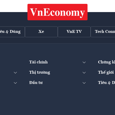
iêu & Dùng
Xe
VnE TV
Tech Conn
Tài chính
Chứng k
Thị trường
Thế giới
Đầu tư
Tiêu & 