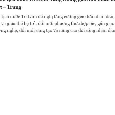
ệt – Trung
 tịch nước Tô Lâm đề nghị tăng cường giao lưu nhân dân, 
 và giữa thế hệ trẻ; đổi mới phương thức hợp tác, gắn gia
ông nghệ, đổi mới sáng tạo và nâng cao đời sống nhân dân