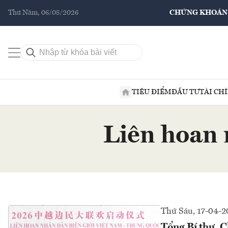
Thứ Năm, 06/08/2026
CHỨNG KHOÁN
TIÊU ĐIỂM
ĐẦU TƯ
TÀI CH
Liên hoan 
Thứ Sáu, 17-04-2
Tổng Bí thư, 