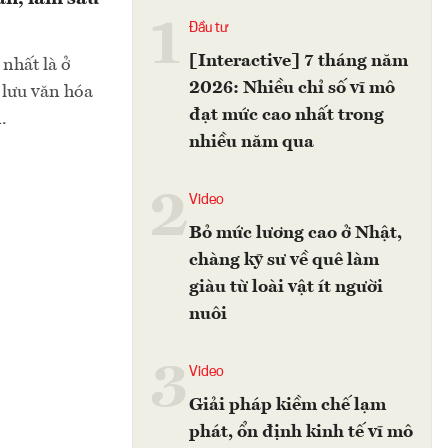
1
Đầu tư
[Interactive] 7 tháng năm
nhất là ở
2026: Nhiều chỉ số vĩ mô
o lưu văn hóa
đạt mức cao nhất trong
.
nhiều năm qua
2
Video
Bỏ mức lương cao ở Nhật,
chàng kỹ sư về quê làm
giàu từ loài vật ít người
nuôi
3
Video
Giải pháp kiềm chế lạm
phát, ổn định kinh tế vĩ mô