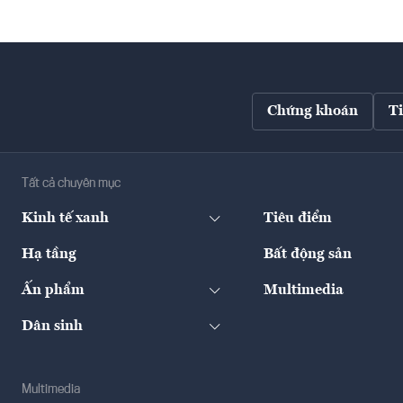
Chứng khoán
T
Tất cả chuyên mục
Kinh tế xanh
Tiêu điểm
Hạ tầng
Bất động sản
Ấn phẩm
Multimedia
Dân sinh
Multimedia