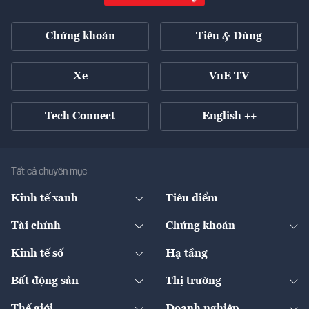
Chứng khoán
Tiêu & Dùng
Xe
VnE TV
Tech Connect
English ++
Tất cả chuyên mục
Kinh tế xanh
Tiêu điểm
Chuyển động xanh
Tài chính
Chứng khoán
Pháp lý
Ngân hàng
Doanh nghiệp niêm yết
Kinh tế số
Hạ tầng
Thương hiệu xanh
Thị trường vốn
Thị trường
Sản phẩm - Thị trường
Bất động sản
Thị trường
Diễn đàn
Thuế
Đầu tư
Tài sản số
Chính sách
Xuất nhập khẩu