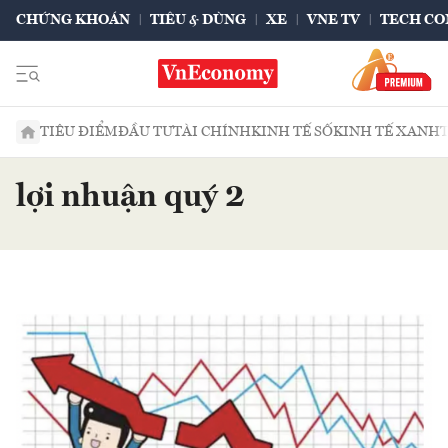
CHỨNG KHOÁN
TIÊU & DÙNG
XE
VNE TV
TECH CO
TIÊU ĐIỂM
ĐẦU TƯ
TÀI CHÍNH
KINH TẾ SỐ
KINH TẾ XANH
lợi nhuận quý 2