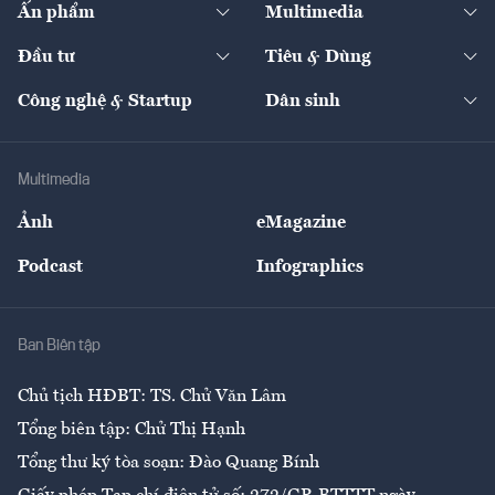
Ấn phẩm
Multimedia
Khung pháp lý
Start-up
Dự án
Công nghiệp
Chuyển động 24h
Đối thoại
The Guide
Video
Đầu tư
Tiêu & Dùng
Quản trị số
Cafe BĐS
Thị trường
Kinh doanh
Kết nối
Tạp chí kinh tế Việt Nam
eMagazine
Nhà đầu tư
Du lịch
Công nghệ & Startup
Dân sinh
Tư vấn
Nông sản
Doanh nhân
Tư vấn Tiêu & Dùng
Infographics
Hạ tầng
Sức khỏe
Khung pháp lý
Doanh nghiệp
Địa phương
Thị trường
Bảo hiểm
Multimedia
Sự kiện
Nhân lực
Ảnh
eMagazine
Đẹp +
An sinh
Podcast
Infographics
Giải trí
Y tế
Nhà
Ban Biên tập
Ẩm thực
Chủ tịch HĐBT: TS. Chử Văn Lâm
Tổng biên tập: Chử Thị Hạnh
Tổng thư ký tòa soạn: Đào Quang Bính