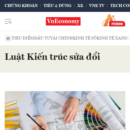
CHỨNG KHOÁN
TIÊU & DÙNG
XE
VNE TV
TECH CO
TIÊU ĐIỂM
ĐẦU TƯ
TÀI CHÍNH
KINH TẾ SỐ
KINH TẾ XANH
Luật Kiến trúc sửa đổi