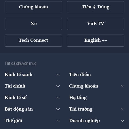
Chứng khoán
Tiêu & Dùng
Xe
VnE TV
Tech Connect
English ++
Tất cả chuyên mục
Kinh tế xanh
Tiêu điểm
Chuyển động xanh
Tài chính
Chứng khoán
Pháp lý
Ngân hàng
Doanh nghiệp niêm yết
Kinh tế số
Hạ tầng
Thương hiệu xanh
Thị trường vốn
Thị trường
Sản phẩm - Thị trường
Bất động sản
Thị trường
Diễn đàn
Thuế
Đầu tư
Tài sản số
Chính sách
Xuất nhập khẩu
Thế giới
Doanh nghiệp
Bảo hiểm
Quốc tế
Dịch vụ số
Thị trường
Khung pháp lý
Kinh tế
Chuyển động