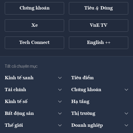
Chứng khoán
Tiêu & Dùng
Xe
VnE TV
Tech Connect
English ++
Tất cả chuyên mục
Kinh tế xanh
Tiêu điểm
Chuyển động xanh
Tài chính
Chứng khoán
Pháp lý
Ngân hàng
Doanh nghiệp niêm yết
Kinh tế số
Hạ tầng
Thương hiệu xanh
Thị trường vốn
Thị trường
Sản phẩm - Thị trường
Bất động sản
Thị trường
Diễn đàn
Thuế
Đầu tư
Tài sản số
Chính sách
Xuất nhập khẩu
Thế giới
Doanh nghiệp
Bảo hiểm
Quốc tế
Dịch vụ số
Thị trường
Khung pháp lý