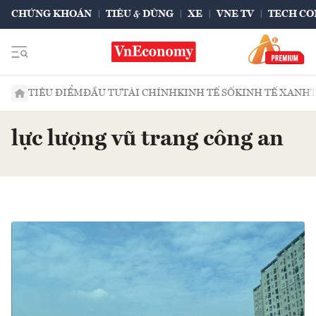
CHỨNG KHOÁN
TIÊU & DÙNG
XE
VNE TV
TECH CO
TIÊU ĐIỂM
ĐẦU TƯ
TÀI CHÍNH
KINH TẾ SỐ
KINH TẾ XANH
lực lượng vũ trang công an