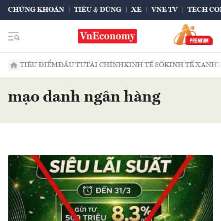
CHỨNG KHOÁN
TIÊU & DÙNG
XE
VNE TV
TECH CO
TIÊU ĐIỂM
ĐẦU TƯ
TÀI CHÍNH
KINH TẾ SỐ
KINH TẾ XANH
mạo danh ngân hàng