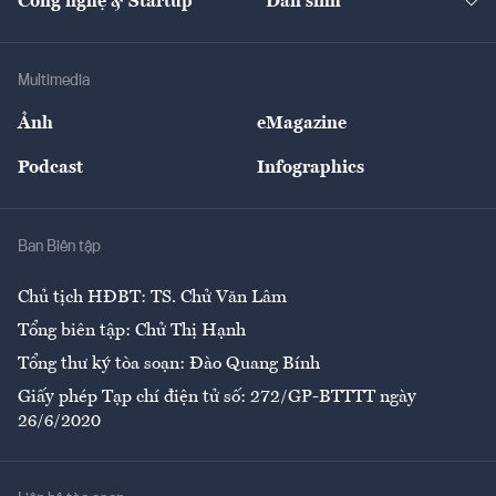
Công nghệ & Startup
Dân sinh
Tư vấn
Nông sản
Doanh nhân
Tư vấn Tiêu & Dùng
Infographics
Hạ tầng
Sức khỏe
Khung pháp lý
Doanh nghiệp
Địa phương
Thị trường
Bảo hiểm
Multimedia
Sự kiện
Nhân lực
Ảnh
eMagazine
Đẹp +
An sinh
Podcast
Infographics
Giải trí
Y tế
Nhà
Ban Biên tập
Ẩm thực
Chủ tịch HĐBT: TS. Chử Văn Lâm
Tổng biên tập: Chử Thị Hạnh
Tổng thư ký tòa soạn: Đào Quang Bính
Giấy phép Tạp chí điện tử số: 272/GP-BTTTT ngày
26/6/2020