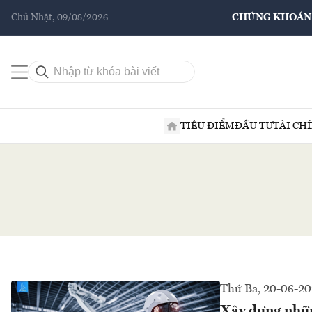
Chủ Nhật, 09/08/2026
CHỨNG KHOÁN
TIÊU ĐIỂM
ĐẦU TƯ
TÀI CH
Thứ Ba, 20-06-2
Xây dựng nhữn