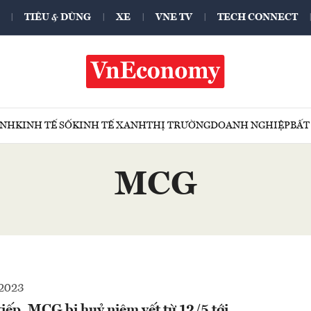
TIÊU & DÙNG
XE
VNE TV
TECH CONNECT
ÍNH
KINH TẾ SỐ
KINH TẾ XANH
THỊ TRƯỜNG
DOANH NGHIỆP
BẤT
MCG
2023
tiếp, MCG bị huỷ niêm yết từ 12/5 tới