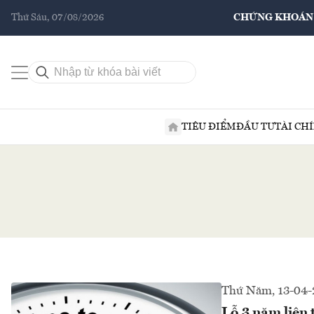
Thứ Sáu, 07/08/2026
CHỨNG KHOÁN
TIÊU ĐIỂM
ĐẦU TƯ
TÀI CH
Thứ Năm, 13-04-
Lỗ 3 năm liên 