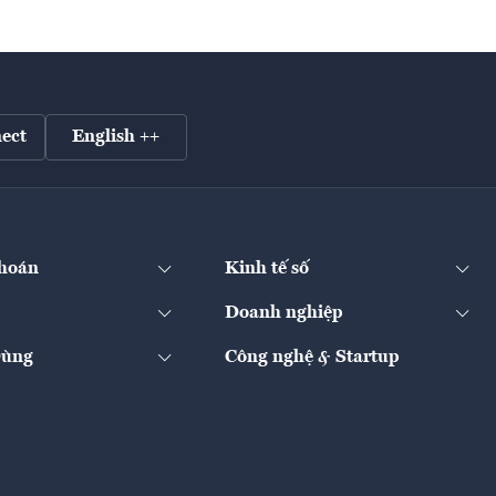
ect
English ++
hoán
Kinh tế số
Doanh nghiệp
Dùng
Công nghệ & Startup