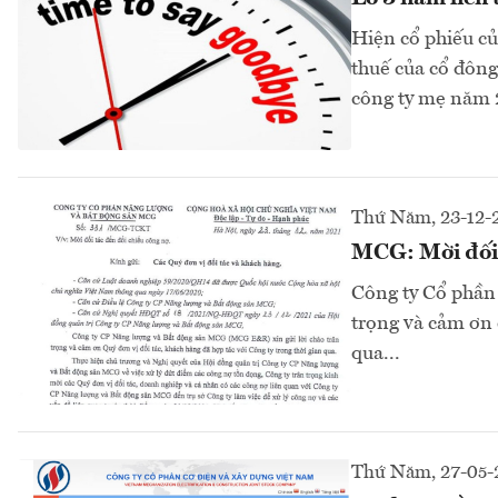
Hiện cổ phiếu c
thuế của cổ đông
công ty mẹ năm 2
Thứ Năm, 23-12-
MCG: Mời đối 
Công ty Cổ phần
trọng và cảm ơn c
qua...
Thứ Năm, 27-05-