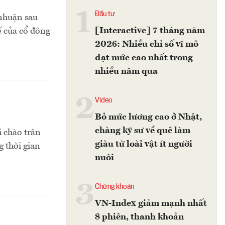
1
Đầu tư
 nhuận sau
[Interactive] 7 tháng năm
ế của cổ đông
2026: Nhiều chỉ số vĩ mô
đạt mức cao nhất trong
nhiều năm qua
2
Video
Bỏ mức lương cao ở Nhật,
chàng kỹ sư về quê làm
 chào trân
giàu từ loài vật ít người
g thời gian
nuôi
3
Chứng khoán
VN-Index giảm mạnh nhất
8 phiên, thanh khoản