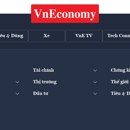
iêu & Dùng
Xe
VnE TV
Tech Conn
Tài chính
Chứng k
Thị trường
Thế giới
Đầu tư
Tiêu & 