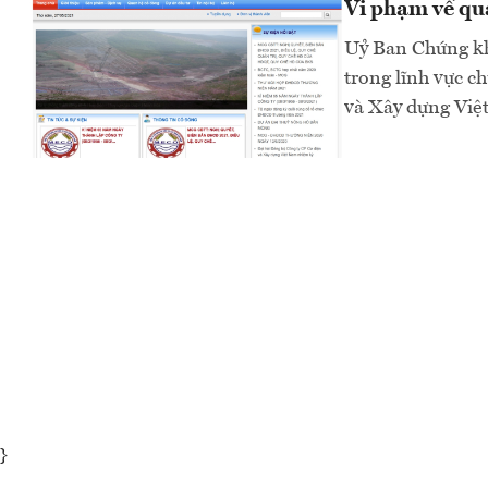
Vi phạm về quả
Uỷ Ban Chứng kh
trong lĩnh vực c
và Xây dựng Việ
}