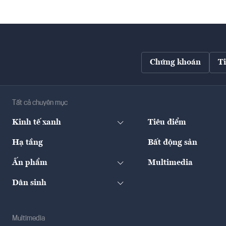
Chứng khoán
T
Tất cả chuyên mục
Kinh tế xanh
Tiêu điểm
Hạ tầng
Bất động sản
Ấn phẩm
Multimedia
Dân sinh
Multimedia