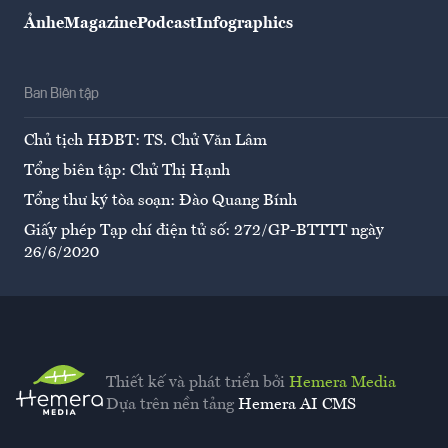
Ảnh
eMagazine
Podcast
Infographics
Ban Biên tập
Chủ tịch HĐBT: TS. Chử Văn Lâm
Tổng biên tập: Chử Thị Hạnh
Tổng thư ký tòa soạn: Đào Quang Bính
Giấy phép Tạp chí điện tử số: 272/GP-BTTTT ngày
26/6/2020
Thiết kế và phát triển bởi
Hemera Media
Dựa trên nền tảng
Hemera AI CMS