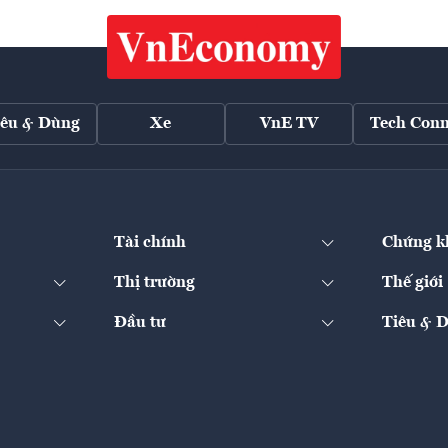
iêu & Dùng
Xe
VnE TV
Tech Conn
Tài chính
Chứng k
Thị trường
Thế giới
Đầu tư
Tiêu & 