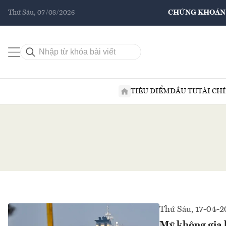
Thứ Sáu, 07/08/2026
CHỨNG KHOÁN
TIÊU ĐIỂM
ĐẦU TƯ
TÀI CH
Thứ Sáu, 17-04-2
Mỹ không gia 