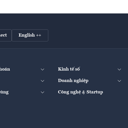
ect
English ++
hoán
Kinh tế số
Doanh nghiệp
Dùng
Công nghệ & Startup