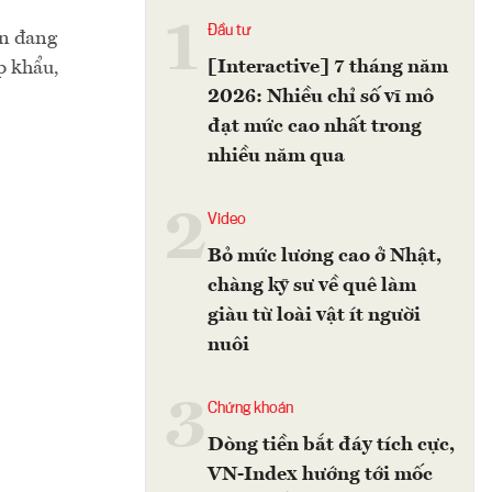
1
Đầu tư
an đang
[Interactive] 7 tháng năm
p khẩu,
2026: Nhiều chỉ số vĩ mô
đạt mức cao nhất trong
nhiều năm qua
2
Video
Bỏ mức lương cao ở Nhật,
chàng kỹ sư về quê làm
giàu từ loài vật ít người
nuôi
3
Chứng khoán
Dòng tiền bắt đáy tích cực,
VN-Index hướng tới mốc