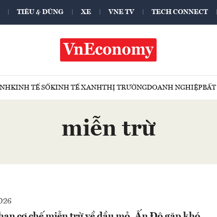
TIÊU & DÙNG
XE
VNE TV
TECH CONNECT
ÍNH
KINH TẾ SỐ
KINH TẾ XANH
THỊ TRƯỜNG
DOANH NGHIỆP
BẤT
miễn trừ
026
hạn cơ chế miễn trừ về dầu mỏ, Ấn Độ gặp khó