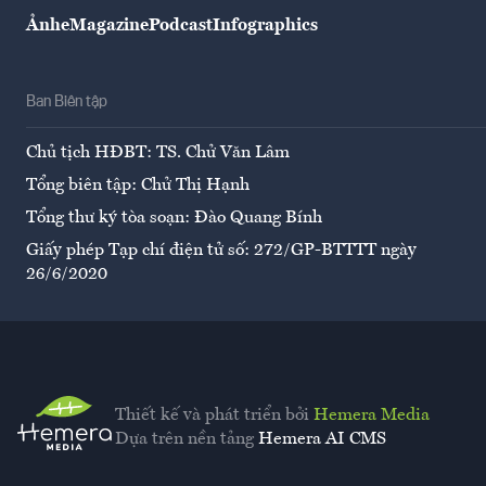
Ảnh
eMagazine
Podcast
Infographics
Ban Biên tập
Chủ tịch HĐBT: TS. Chử Văn Lâm
Tổng biên tập: Chử Thị Hạnh
Tổng thư ký tòa soạn: Đào Quang Bính
Giấy phép Tạp chí điện tử số: 272/GP-BTTTT ngày
26/6/2020
Thiết kế và phát triển bởi
Hemera Media
Dựa trên nền tảng
Hemera AI CMS