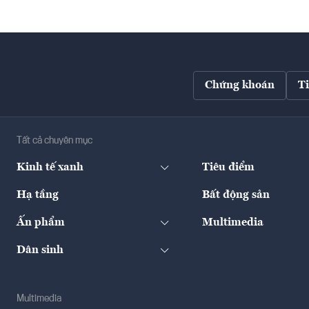
Chứng khoán
T
Tất cả chuyên mục
Kinh tế xanh
Tiêu điểm
Hạ tầng
Bất động sản
Ấn phẩm
Multimedia
Dân sinh
Multimedia