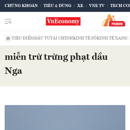
CHỨNG KHOÁN
TIÊU & DÙNG
XE
VNE TV
TECH CO
TIÊU ĐIỂM
ĐẦU TƯ
TÀI CHÍNH
KINH TẾ SỐ
KINH TẾ XANH
miễn trừ trừng phạt dầu
Nga