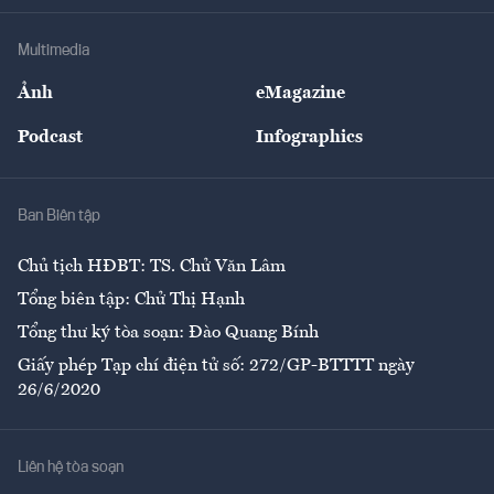
Khung pháp lý
Doanh nghiệp
Địa phương
Thị trường
Bảo hiểm
Multimedia
Sự kiện
Nhân lực
Ảnh
eMagazine
Đẹp +
An sinh
Podcast
Infographics
Giải trí
Y tế
Nhà
Ban Biên tập
Ẩm thực
Chủ tịch HĐBT: TS. Chử Văn Lâm
Tổng biên tập: Chử Thị Hạnh
Tổng thư ký tòa soạn: Đào Quang Bính
Giấy phép Tạp chí điện tử số: 272/GP-BTTTT ngày
26/6/2020
Liên hệ tòa soạn