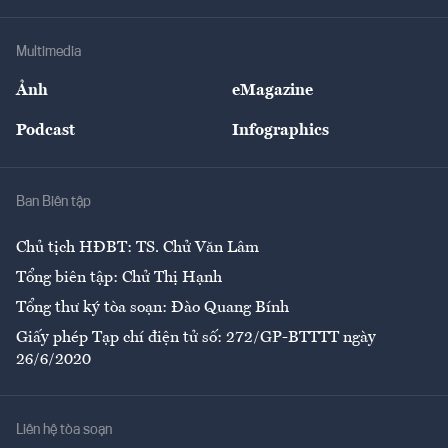
Hạ tầng
Sức khỏe
Khung pháp lý
Doanh nghiệp
Địa phương
Thị trường
Bảo hiểm
Multimedia
Sự kiện
Nhân lực
Ảnh
eMagazine
Đẹp +
An sinh
Podcast
Infographics
Giải trí
Y tế
Nhà
Ban Biên tập
Ẩm thực
Chủ tịch HĐBT: TS. Chử Văn Lâm
Tổng biên tập: Chử Thị Hạnh
Tổng thư ký tòa soạn: Đào Quang Bính
Giấy phép Tạp chí điện tử số: 272/GP-BTTTT ngày
26/6/2020
Liên hệ tòa soạn