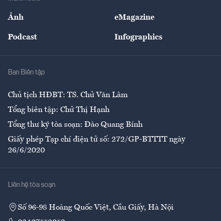
Sự kiện
Nhân lực
Ảnh
eMagazine
Đẹp +
An sinh
Podcast
Infographics
Giải trí
Y tế
Nhà
Ban Biên tập
Ẩm thực
Chủ tịch HĐBT: TS. Chử Văn Lâm
Tổng biên tập: Chử Thị Hạnh
Tổng thư ký tòa soạn: Đào Quang Bính
Giấy phép Tạp chí điện tử số: 272/GP-BTTTT ngày
26/6/2020
Liên hệ tòa soạn
Số 96-98 Hoàng Quốc Việt, Cầu Giấy, Hà Nội