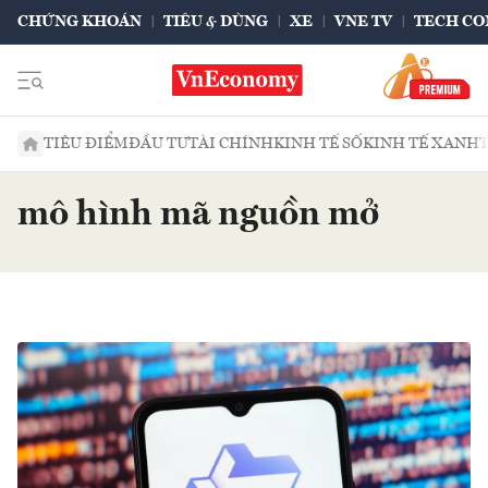
CHỨNG KHOÁN
TIÊU & DÙNG
XE
VNE TV
TECH CO
TIÊU ĐIỂM
ĐẦU TƯ
TÀI CHÍNH
KINH TẾ SỐ
KINH TẾ XANH
mô hình mã nguồn mở