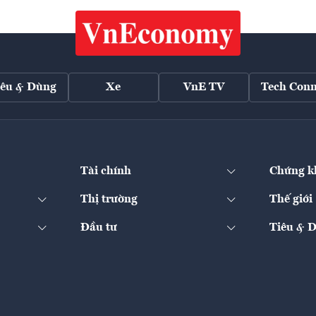
iêu & Dùng
Xe
VnE TV
Tech Conn
Tài chính
Chứng k
Thị trường
Thế giới
Đầu tư
Tiêu & 