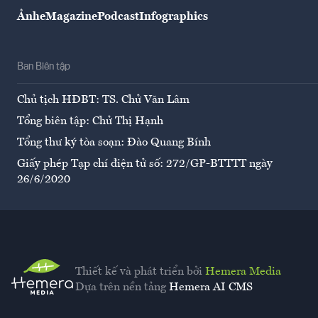
Ảnh
eMagazine
Podcast
Infographics
Ban Biên tập
Chủ tịch HĐBT: TS. Chử Văn Lâm
Tổng biên tập: Chử Thị Hạnh
Tổng thư ký tòa soạn: Đào Quang Bính
Giấy phép Tạp chí điện tử số: 272/GP-BTTTT ngày
26/6/2020
Thiết kế và phát triển bởi
Hemera Media
Dựa trên nền tảng
Hemera AI CMS