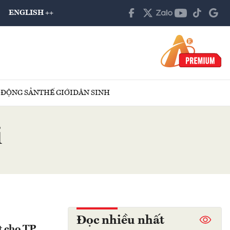
ENGLISH ++
 ĐỘNG SẢN
THẾ GIỚI
DÂN SINH
i
Đọc nhiều nhất
t cho TP.