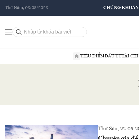
Thứ Năm, 06/08/2026
CHỨNG KHOÁN
TIÊU ĐIỂM
ĐẦU TƯ
TÀI CH
Thứ Sáu, 22-05-2
Chuyên gia đề 