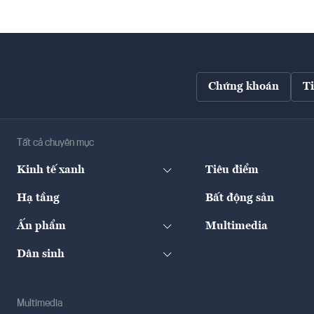
Chứng khoán
T
Tất cả chuyên mục
Kinh tế xanh
Tiêu điểm
Hạ tầng
Bất động sản
Ấn phẩm
Multimedia
Dân sinh
Multimedia