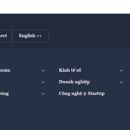
ect
English ++
hoán
Kinh tế số
Doanh nghiệp
Dùng
Công nghệ & Startup