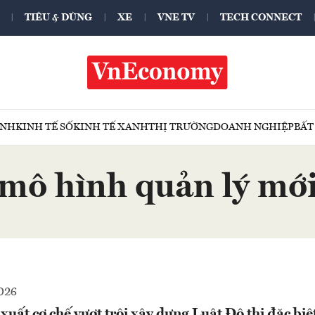
TIÊU & DÙNG
XE
VNE TV
TECH CONNECT
ÍNH
KINH TẾ SỐ
KINH TẾ XANH
THỊ TRƯỜNG
DOANH NGHIỆP
BẤT
mô hình quản lý mớ
026
xuất cơ chế vượt trội xây dựng Luật Đô thị đặc biệ