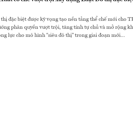
thị đặc biệt được kỳ vọng tạo nền tảng thể chế mới cho T
ớng phân quyền vượt trội, tăng tính tự chủ và mở rộng k
động lực cho mô hình “siêu đô thị” trong giai đoạn mới…