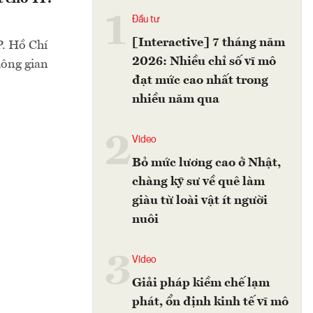
1
Đầu tư
[Interactive] 7 tháng năm
P. Hồ Chí
2026: Nhiều chỉ số vĩ mô
hông gian
đạt mức cao nhất trong
nhiều năm qua
2
Video
Bỏ mức lương cao ở Nhật,
chàng kỹ sư về quê làm
giàu từ loài vật ít người
nuôi
3
Video
Giải pháp kiềm chế lạm
phát, ổn định kinh tế vĩ mô