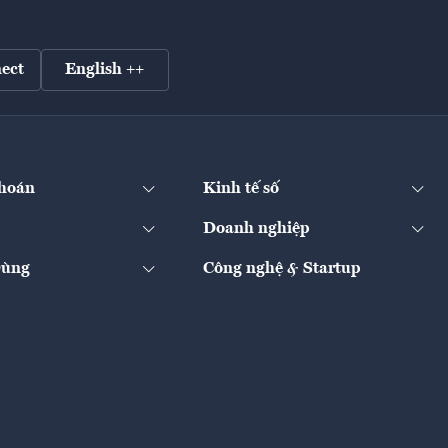
ect
English ++
hoán
Kinh tế số
Doanh nghiệp
Dùng
Công nghệ & Startup