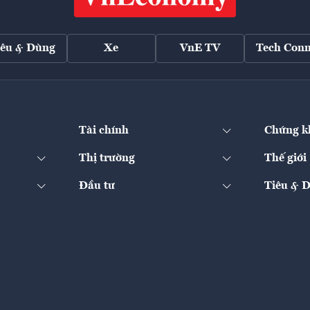
iêu & Dùng
Xe
VnE TV
Tech Conn
Tài chính
Chứng k
Thị trường
Thế giới
Đầu tư
Tiêu & 