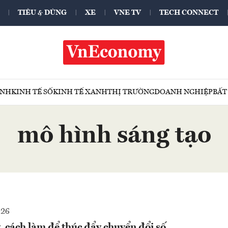
TIÊU & DÙNG
XE
VNE TV
TECH CONNECT
ÍNH
KINH TẾ SỐ
KINH TẾ XANH
THỊ TRƯỜNG
DOANH NGHIỆP
BẤT
mô hình sáng tạo
026
, cách làm để thúc đẩy chuyển đổi số