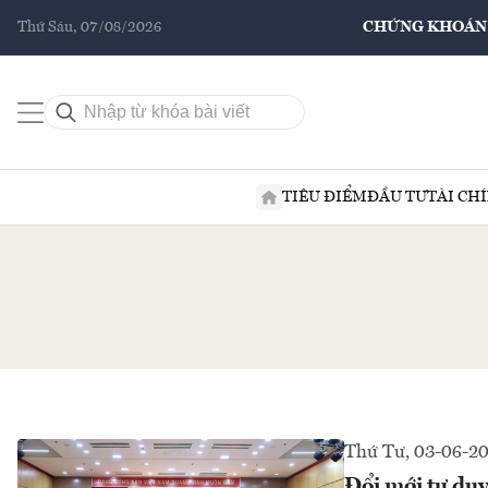
Thứ Sáu, 07/08/2026
CHỨNG KHOÁN
TIÊU ĐIỂM
ĐẦU TƯ
TÀI CH
Thứ Tư, 03-06-2
Đổi mới tư duy