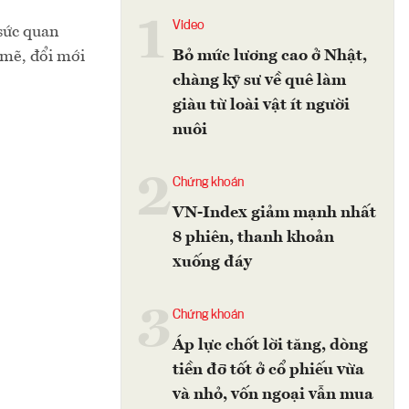
1
Video
sức quan
Bỏ mức lương cao ở Nhật,
 mẽ, đổi mới
chàng kỹ sư về quê làm
giàu từ loài vật ít người
nuôi
2
Chứng khoán
VN-Index giảm mạnh nhất
8 phiên, thanh khoản
xuống đáy
3
Chứng khoán
Áp lực chốt lời tăng, dòng
tiền đỡ tốt ở cổ phiếu vừa
và nhỏ, vốn ngoại vẫn mua