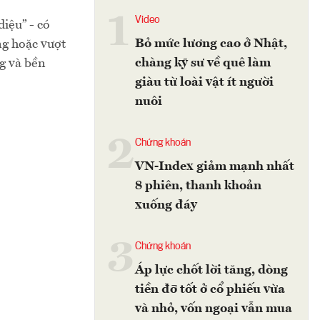
1
Video
iệu” - có
Bỏ mức lương cao ở Nhật,
ng hoặc vượt
chàng kỹ sư về quê làm
g và bền
giàu từ loài vật ít người
nuôi
2
Chứng khoán
VN-Index giảm mạnh nhất
8 phiên, thanh khoản
xuống đáy
3
Chứng khoán
Áp lực chốt lời tăng, dòng
tiền đỡ tốt ở cổ phiếu vừa
và nhỏ, vốn ngoại vẫn mua