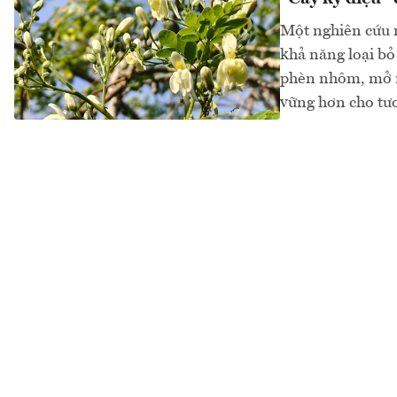
Một nghiên cứu m
khả năng loại bỏ
phèn nhôm, mở ra
vững hơn cho tươn