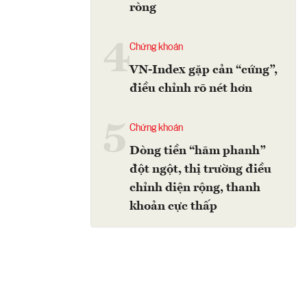
ròng
4
Chứng khoán
VN-Index gặp cản “cứng”,
điều chỉnh rõ nét hơn
5
Chứng khoán
Dòng tiền “hãm phanh”
đột ngột, thị trường điều
chỉnh diện rộng, thanh
khoản cực thấp