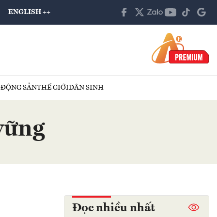
ENGLISH ++
 ĐỘNG SẢN
THẾ GIỚI
DÂN SINH
vững
Đọc nhiều nhất