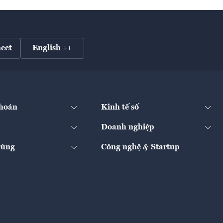
ect
English ++
hoán
Kinh tế số
Doanh nghiệp
Dùng
Công nghệ & Startup