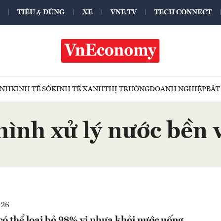
TIÊU & DÙNG
XE
VNE TV
TECH CONNECT
ÍNH
KINH TẾ SỐ
KINH TẾ XANH
THỊ TRƯỜNG
DOANH NGHIỆP
BẤT
hình xử lý nước bền 
026
có thể loại bỏ 98% vi nhựa khỏi nước uống