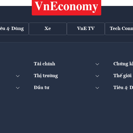
iêu & Dùng
Xe
VnE TV
Tech Conn
Tài chính
Chứng k
Thị trường
Thế giới
Đầu tư
Tiêu & 