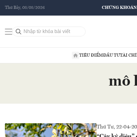
Thứ Bảy, 08/08/2026
CHỨNG KHOÁN
TIÊU ĐIỂM
ĐẦU TƯ
TÀI CH
mô 
Thứ Tư, 22-04-2
“Cây kỳ diệu” 