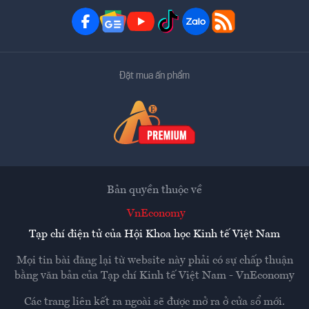
Đặt mua ấn phẩm
Bản quyền thuộc về
VnEconomy
Tạp chí điện tử của Hội Khoa học Kinh tế Việt Nam
Mọi tin bài đăng lại từ website này phải có sự chấp thuận
bằng văn bản của
Tạp chí Kinh tế Việt Nam - VnEconomy
Các trang liên kết ra ngoài sẽ được mở ra ở cửa sổ mới.