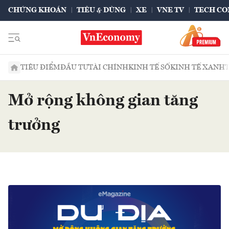
CHỨNG KHOÁN
TIÊU & DÙNG
XE
VNE TV
TECH CO
TIÊU ĐIỂM
ĐẦU TƯ
TÀI CHÍNH
KINH TẾ SỐ
KINH TẾ XANH
Mở rộng không gian tăng
trưởng