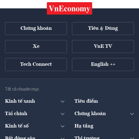
Chứng khoán
Tiêu & Dùng
Xe
VnE TV
Tech Connect
English ++
Tất cả chuyên mục
Kinh tế xanh
Tiêu điểm
Chuyển động xanh
Tài chính
Chứng khoán
Pháp lý
Ngân hàng
Doanh nghiệp niêm yết
Kinh tế số
Hạ tầng
Thương hiệu xanh
Thị trường vốn
Thị trường
Sản phẩm - Thị trường
Bất động sản
Thị trường