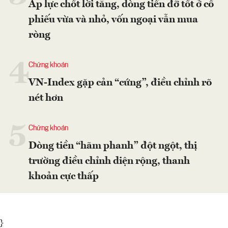
Áp lực chốt lời tăng, dòng tiền đỡ tốt ở cổ
phiếu vừa và nhỏ, vốn ngoại vẫn mua
ròng
4
Chứng khoán
VN-Index gặp cản “cứng”, điều chỉnh rõ
nét hơn
5
Chứng khoán
Dòng tiền “hãm phanh” đột ngột, thị
trường điều chỉnh diện rộng, thanh
khoản cực thấp
}