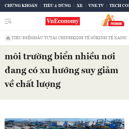
CHỨNG KHOÁN
TIÊU & DÙNG
XE
VNE TV
TECH CO
TIÊU ĐIỂM
ĐẦU TƯ
TÀI CHÍNH
KINH TẾ SỐ
KINH TẾ XANH
môi trường biển nhiều nơi
đang có xu hướng suy giảm
về chất lượng