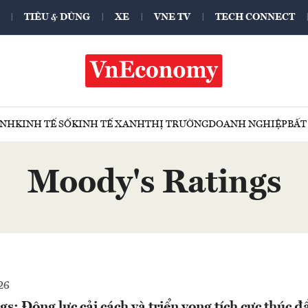
TIÊU & DÙNG
XE
VNE TV
TECH CONNECT
ÍNH
KINH TẾ SỐ
KINH TẾ XANH
THỊ TRƯỜNG
DOANH NGHIỆP
BẤT
Moody's Ratings
26
s: Động lực cải cách và triển vọng tích cực thúc đ