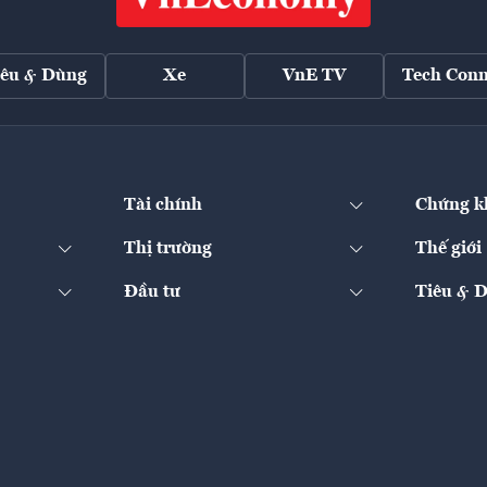
iêu & Dùng
Xe
VnE TV
Tech Conn
Tài chính
Chứng k
Thị trường
Thế giới
Đầu tư
Tiêu & 