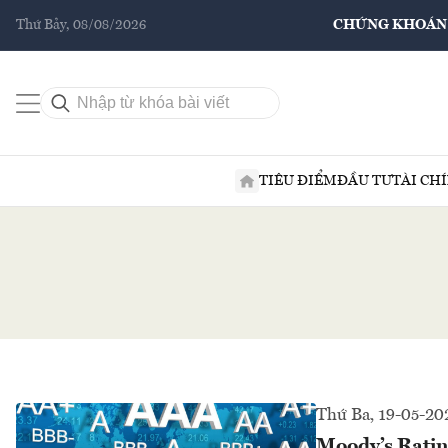
Thứ Bảy, 08/08/2026
CHỨNG KHOÁN
TIÊU ĐIỂM
ĐẦU TƯ
TÀI CH
Thứ Ba, 19-05-20
Moody’s Rating