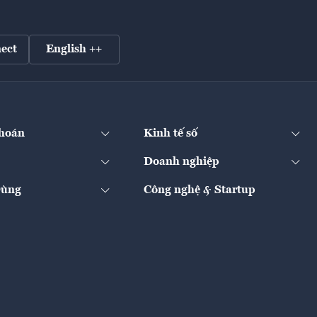
ect
English ++
hoán
Kinh tế số
Doanh nghiệp
Dùng
Công nghệ & Startup