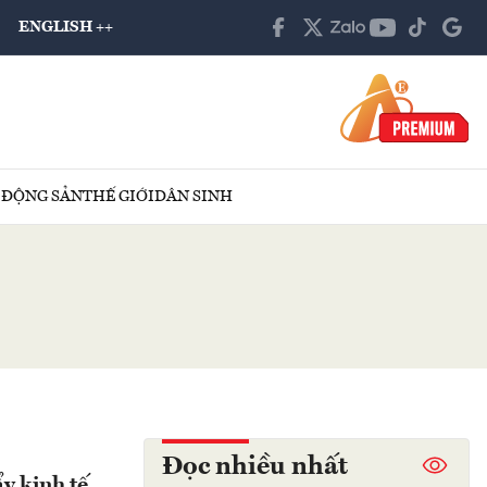
ENGLISH ++
 ĐỘNG SẢN
THẾ GIỚI
DÂN SINH
Đọc nhiều nhất
ẩy kinh tế