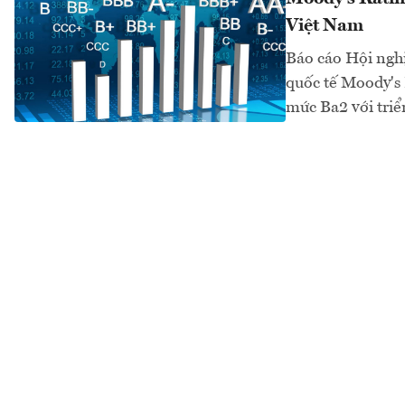
Việt Nam
Báo cáo Hội ngh
quốc tế Moody's 
mức Ba2 với tri