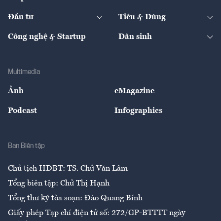
Start-up
Dự án
Công nghiệp
Chuyển động 24h
Đối thoại
The Guide
Video
Đầu tư
Tiêu & Dùng
Quản trị số
Cafe BĐS
Thị trường
Kinh doanh
Kết nối
Tạp chí kinh tế Việt Nam
eMagazine
Nhà đầu tư
Du lịch
Công nghệ & Startup
Dân sinh
Tư vấn
Nông sản
Doanh nhân
Tư vấn Tiêu & Dùng
Infographics
Hạ tầng
Sức khỏe
Khung pháp lý
Doanh nghiệp
Địa phương
Thị trường
Bảo hiểm
Multimedia
Sự kiện
Nhân lực
Ảnh
eMagazine
Đẹp +
An sinh
Podcast
Infographics
Giải trí
Y tế
Nhà
Ban Biên tập
Ẩm thực
Chủ tịch HĐBT: TS. Chử Văn Lâm
Tổng biên tập: Chử Thị Hạnh
Tổng thư ký tòa soạn: Đào Quang Bính
Giấy phép Tạp chí điện tử số: 272/GP-BTTTT ngày