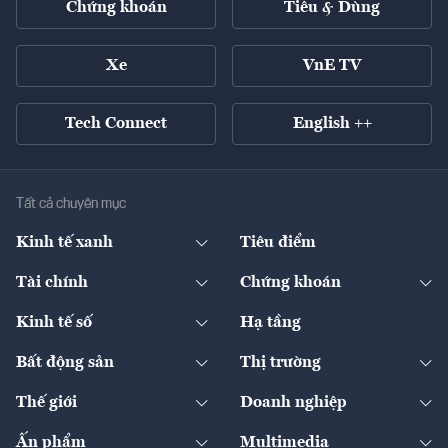
Chứng khoán
Tiêu & Dùng
Xe
VnE TV
Tech Connect
English ++
Tất cả chuyên mục
Kinh tế xanh
Tiêu điểm
Chuyển động xanh
Tài chính
Chứng khoán
Pháp lý
Ngân hàng
Doanh nghiệp niêm yết
Kinh tế số
Hạ tầng
Thương hiệu xanh
Thị trường vốn
Thị trường
Sản phẩm - Thị trường
Bất động sản
Thị trường
Diễn đàn
Thuế
Đầu tư
Tài sản số
Chính sách
Xuất nhập khẩu
Thế giới
Doanh nghiệp
Bảo hiểm
Quốc tế
Dịch vụ số
Thị trường
Khung pháp lý
Kinh tế
Chuyển động
Ấn phẩm
Multimedia
Khung pháp lý