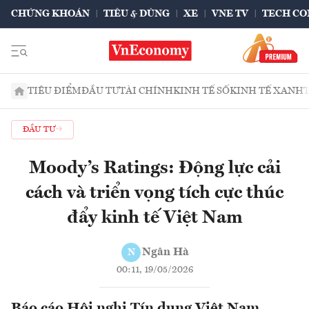
CHỨNG KHOÁN
TIÊU & DÙNG
XE
VNE TV
TECH CO
TIÊU ĐIỂM
ĐẦU TƯ
TÀI CHÍNH
KINH TẾ SỐ
KINH TẾ XANH
ĐẦU TƯ
Moody’s Ratings: Động lực cải
cách và triển vọng tích cực thúc
đẩy kinh tế Việt Nam
Ngân Hà
N
00:11, 19/05/2026
Báo cáo Hội nghị Tín dụng Việt Nam