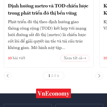
Định hướng metro và TOD chiến lược
K
trong phát triển đô thị bền vững
K
Phát triển đô thị theo định hướng giao
K
thông công cộng (TOD) kết hợp với mạng
V
lưới đường sắt đô thị (metro) là chiến lược
cốt lõi để giải quyết ùn tắc và tái cấu trúc
không gian. Mô hình này tập...
10
bài viết
Xem tất cả
2
1
2
3
4