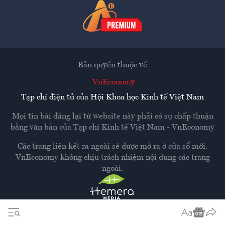
Bản quyền thuộc về
VnEconomy
Tạp chí điện tử của Hội Khoa học Kinh tế Việt Nam
Mọi tin bài đăng lại từ website này phải có sự chấp thuận
bằng văn bản của
Tạp chí Kinh tế Việt Nam - VnEconomy
Các trang liên kết ra ngoài sẽ được mở ra ở cửa sổ mới.
VnEconomy không chịu trách nhiệm nội dung các trang
ngoài.
Thiết kế và phát triển bởi
Hemera Media
Dựa trên nền tảng
Hemera AI CMS