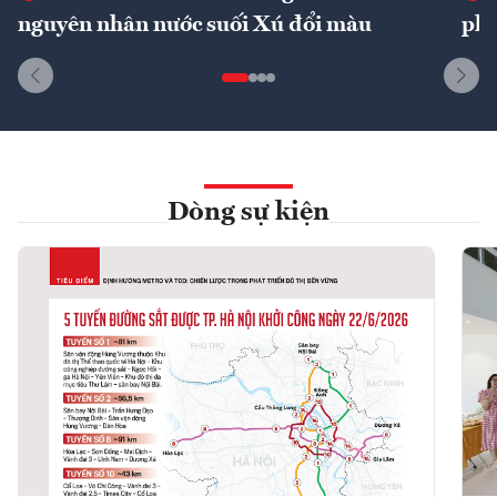
nguyên nhân nước suối Xú đổi màu
phí
Dòng sự kiện