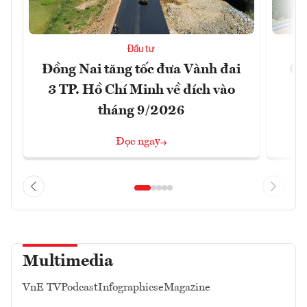
Đầu tư
Đồng Nai tăng tốc đưa Vành đai
Ca
3 TP. Hồ Chí Minh về đích vào
T
tháng 9/2026
Đọc ngay
Multimedia
VnE TV
Podcast
Infographics
eMagazine