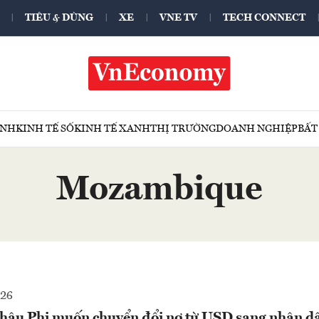
TIÊU & DÙNG
XE
VNE TV
TECH CONNECT
ÍNH
KINH TẾ SỐ
KINH TẾ XANH
THỊ TRƯỜNG
DOANH NGHIỆP
BẤT
Mozambique
026
châu Phi muốn chuyển đổi nợ từ USD sang nhân dâ