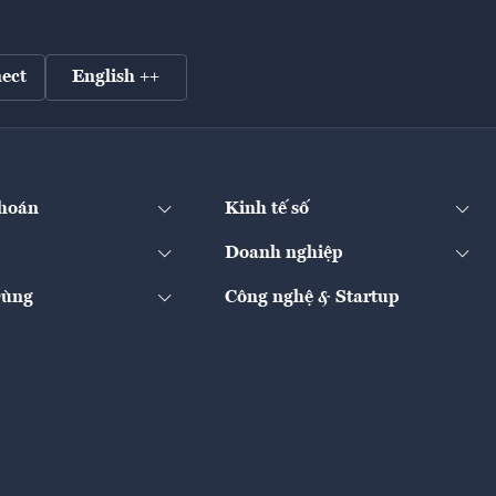
ect
English ++
hoán
Kinh tế số
Doanh nghiệp
Dùng
Công nghệ & Startup