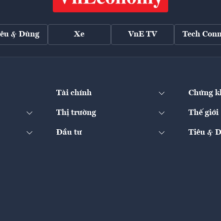
iêu & Dùng
Xe
VnE TV
Tech Conn
Tài chính
Chứng k
Thị trường
Thế giới
Đầu tư
Tiêu & 