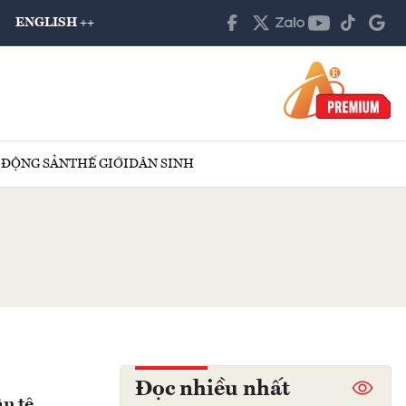
ENGLISH ++
 ĐỘNG SẢN
THẾ GIỚI
DÂN SINH
Đọc nhiều nhất
n tệ