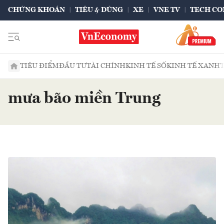
CHỨNG KHOÁN
TIÊU & DÙNG
XE
VNE TV
TECH CO
TIÊU ĐIỂM
ĐẦU TƯ
TÀI CHÍNH
KINH TẾ SỐ
KINH TẾ XANH
mưa bão miền Trung