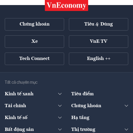
Chứng khoán
Tiêu & Dùng
Xe
VnE TV
Tech Connect
English ++
Tất cả chuyên mục
Kinh tế xanh
Tiêu điểm
Chuyển động xanh
Tài chính
Chứng khoán
Pháp lý
Ngân hàng
Doanh nghiệp niêm yết
Kinh tế số
Hạ tầng
Thương hiệu xanh
Thị trường vốn
Thị trường
Sản phẩm - Thị trường
Bất động sản
Thị trường
Diễn đàn