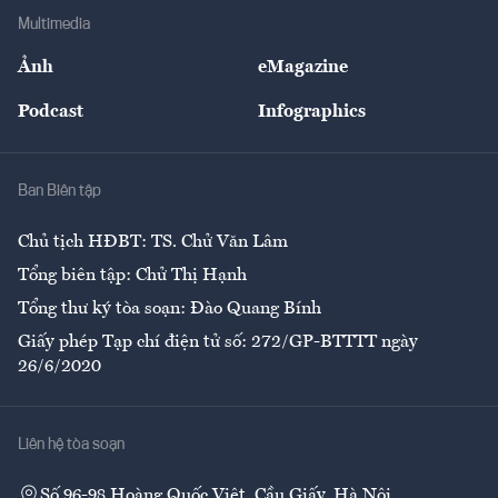
Địa phương
Thị trường
Bảo hiểm
Multimedia
Sự kiện
Nhân lực
Ảnh
eMagazine
Đẹp +
An sinh
Podcast
Infographics
Giải trí
Y tế
Nhà
Ban Biên tập
Ẩm thực
Chủ tịch HĐBT: TS. Chử Văn Lâm
Tổng biên tập: Chử Thị Hạnh
Tổng thư ký tòa soạn: Đào Quang Bính
Giấy phép Tạp chí điện tử số: 272/GP-BTTTT ngày
26/6/2020
Liên hệ tòa soạn
Số 96-98 Hoàng Quốc Việt, Cầu Giấy, Hà Nội