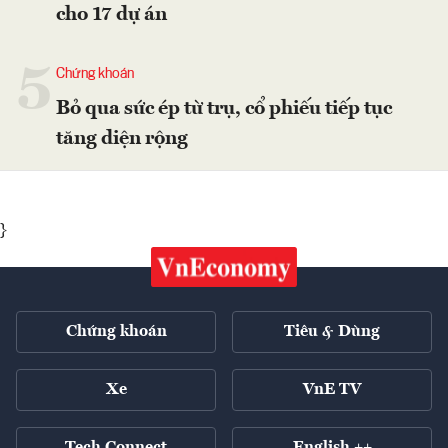
cho 17 dự án
5
Chứng khoán
Bỏ qua sức ép từ trụ, cổ phiếu tiếp tục
tăng diện rộng
}
Chứng khoán
Tiêu & Dùng
Xe
VnE TV
Tech Connect
English ++