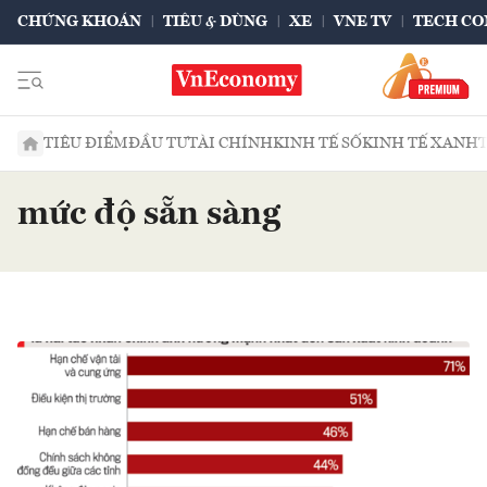
CHỨNG KHOÁN
TIÊU & DÙNG
XE
VNE TV
TECH CO
TIÊU ĐIỂM
ĐẦU TƯ
TÀI CHÍNH
KINH TẾ SỐ
KINH TẾ XANH
mức độ sẵn sàng