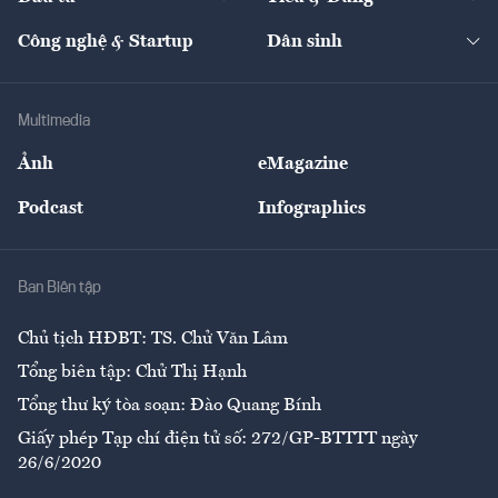
Quản trị số
Cafe BĐS
Thị trường
Kinh doanh
Kết nối
Tạp chí kinh tế Việt Nam
eMagazine
Nhà đầu tư
Du lịch
Công nghệ & Startup
Dân sinh
Tư vấn
Nông sản
Doanh nhân
Tư vấn Tiêu & Dùng
Infographics
Hạ tầng
Sức khỏe
Khung pháp lý
Doanh nghiệp
Địa phương
Thị trường
Bảo hiểm
Multimedia
Sự kiện
Nhân lực
Ảnh
eMagazine
Đẹp +
An sinh
Podcast
Infographics
Giải trí
Y tế
Nhà
Ban Biên tập
Ẩm thực
Chủ tịch HĐBT: TS. Chử Văn Lâm
Tổng biên tập: Chử Thị Hạnh
Tổng thư ký tòa soạn: Đào Quang Bính
Giấy phép Tạp chí điện tử số: 272/GP-BTTTT ngày
26/6/2020