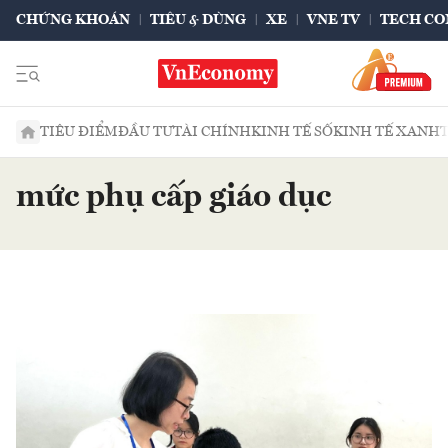
CHỨNG KHOÁN
TIÊU & DÙNG
XE
VNE TV
TECH CO
TIÊU ĐIỂM
ĐẦU TƯ
TÀI CHÍNH
KINH TẾ SỐ
KINH TẾ XANH
mức phụ cấp giáo dục