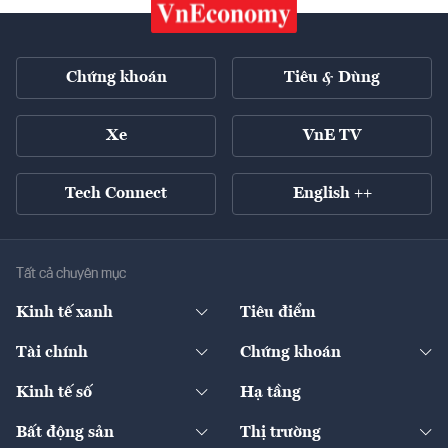
Chứng khoán
Tiêu & Dùng
Xe
VnE TV
Tech Connect
English ++
Tất cả chuyên mục
Kinh tế xanh
Tiêu điểm
Chuyển động xanh
Tài chính
Chứng khoán
Pháp lý
Ngân hàng
Doanh nghiệp niêm yết
Kinh tế số
Hạ tầng
Thương hiệu xanh
Thị trường vốn
Thị trường
Sản phẩm - Thị trường
Bất động sản
Thị trường
Diễn đàn