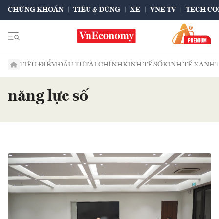
CHỨNG KHOÁN
TIÊU & DÙNG
XE
VNE TV
TECH CO
TIÊU ĐIỂM
ĐẦU TƯ
TÀI CHÍNH
KINH TẾ SỐ
KINH TẾ XANH
năng lực số