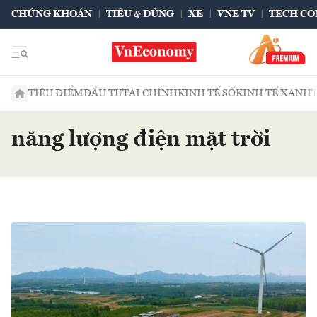
CHỨNG KHOÁN
TIÊU & DÙNG
XE
VNE TV
TECH CO
TIÊU ĐIỂM
ĐẦU TƯ
TÀI CHÍNH
KINH TẾ SỐ
KINH TẾ XANH
năng lượng điện mặt trời