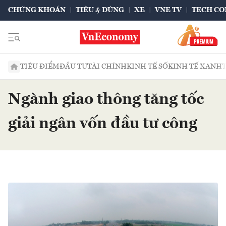
CHỨNG KHOÁN
TIÊU & DÙNG
XE
VNE TV
TECH CO
TIÊU ĐIỂM
ĐẦU TƯ
TÀI CHÍNH
KINH TẾ SỐ
KINH TẾ XANH
Ngành giao thông tăng tốc
giải ngân vốn đầu tư công