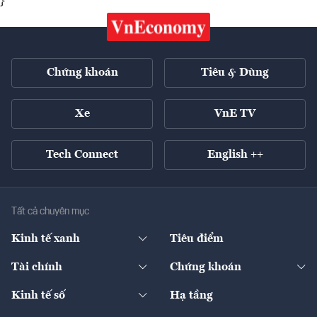
}
Chứng khoán
Tiêu & Dùng
Xe
VnE TV
Tech Connect
English ++
Tất cả chuyên mục
Kinh tế xanh
Tiêu điểm
Chuyển động xanh
Tài chính
Chứng khoán
Pháp lý
Ngân hàng
Doanh nghiệp niêm yết
Kinh tế số
Hạ tầng
Thương hiệu xanh
Thị trường vốn
Thị trường
Sản phẩm - Thị trường