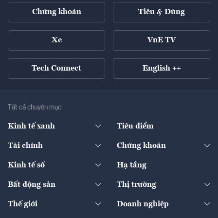
Chứng khoán
Tiêu & Dùng
Xe
VnE TV
Tech Connect
English ++
Tất cả chuyên mục
Kinh tế xanh
Tiêu điểm
Chuyển động xanh
Tài chính
Chứng khoán
Pháp lý
Ngân hàng
Doanh nghiệp niêm yết
Kinh tế số
Hạ tầng
Thương hiệu xanh
Thị trường vốn
Thị trường
Sản phẩm - Thị trường
Bất động sản
Thị trường
Diễn đàn
Thuế
Đầu tư
Tài sản số
Chính sách
Xuất nhập khẩu
Thế giới
Doanh nghiệp
Bảo hiểm
Quốc tế
Dịch vụ số
Thị trường
Khung pháp lý
Kinh tế
Chuyển động