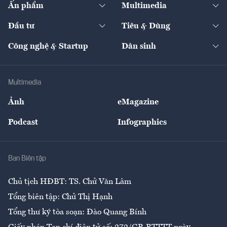
Ấn phẩm
Multimedia
Khung pháp lý
Start-up
Dự án
Công nghiệp
Chuyển động 24h
Đối thoại
The Guide
Video
Đầu tư
Tiêu & Dùng
Quản trị số
Cafe BĐS
Thị trường
Kinh doanh
Kết nối
Tạp chí kinh tế Việt Nam
eMagazine
Nhà đầu tư
Du lịch
Công nghệ & Startup
Dân sinh
Tư vấn
Nông sản
Doanh nhân
Tư vấn Tiêu & Dùng
Infographics
Hạ tầng
Sức khỏe
Khung pháp lý
Doanh nghiệp
Địa phương
Thị trường
Bảo hiểm
Multimedia
Sự kiện
Nhân lực
Ảnh
eMagazine
Đẹp +
An sinh
Podcast
Infographics
Giải trí
Y tế
Nhà
Ban Biên tập
Ẩm thực
Chủ tịch HĐBT: TS. Chử Văn Lâm
Tổng biên tập: Chử Thị Hạnh
Tổng thư ký tòa soạn: Đào Quang Bính