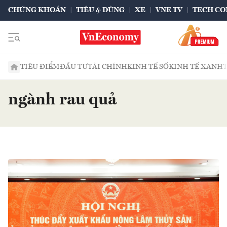
CHỨNG KHOÁN
TIÊU & DÙNG
XE
VNE TV
TECH CO
TIÊU ĐIỂM
ĐẦU TƯ
TÀI CHÍNH
KINH TẾ SỐ
KINH TẾ XANH
ngành rau quả