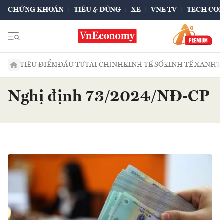
CHỨNG KHOÁN
TIÊU & DÙNG
XE
VNE TV
TECH CO
TIÊU ĐIỂM
ĐẦU TƯ
TÀI CHÍNH
KINH TẾ SỐ
KINH TẾ XANH
Nghị định 73/2024/NĐ-CP