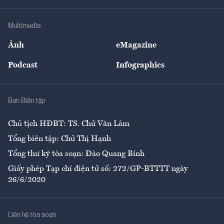
Hạ tầng
Sức khỏe
Khung pháp lý
Doanh nghiệp
Địa phương
Thị trường
Bảo hiểm
Multimedia
Sự kiện
Nhân lực
Ảnh
eMagazine
Đẹp +
An sinh
Podcast
Infographics
Giải trí
Y tế
Nhà
Ban Biên tập
Ẩm thực
Chủ tịch HĐBT: TS. Chử Văn Lâm
Tổng biên tập: Chử Thị Hạnh
Tổng thư ký tòa soạn: Đào Quang Bính
Giấy phép Tạp chí điện tử số: 272/GP-BTTTT ngày
26/6/2020
Liên hệ tòa soạn