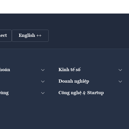
ect
English ++
hoán
Kinh tế số
Doanh nghiệp
Dùng
Công nghệ & Startup