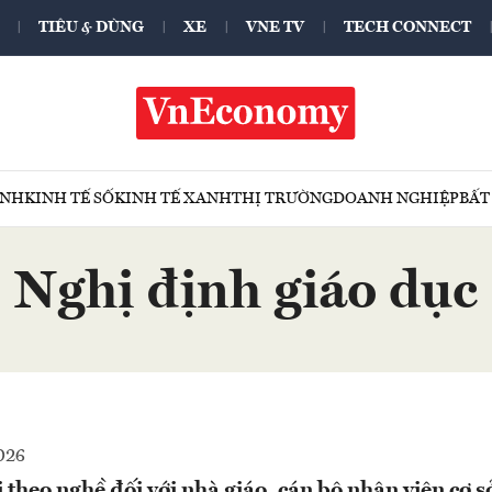
TIÊU & DÙNG
XE
VNE TV
TECH CONNECT
ÍNH
KINH TẾ SỐ
KINH TẾ XANH
THỊ TRƯỜNG
DOANH NGHIỆP
BẤT
Nghị định giáo dục
026
 theo nghề đối với nhà giáo, cán bộ nhân viên cơ s