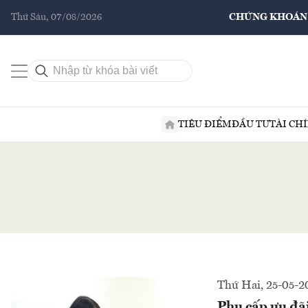
Thứ Sáu, 07/08/2026
CHỨNG KHOÁN
TIÊU ĐIỂM
ĐẦU TƯ
TÀI CH
Thứ Hai, 25-05-2
Phụ cấp ưu đãi