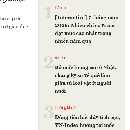
1
Đầu tư
[Interactive] 7 tháng năm
hụ cấp ưu
2026: Nhiều chỉ số vĩ mô
 trợ giáo dục
đạt mức cao nhất trong
nhiều năm qua
2
Video
Bỏ mức lương cao ở Nhật,
chàng kỹ sư về quê làm
giàu từ loài vật ít người
nuôi
3
Chứng khoán
Dòng tiền bắt đáy tích cực,
VN-Index hướng tới mốc