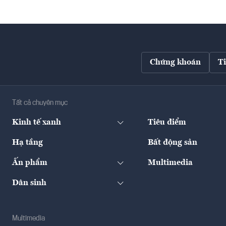
Chứng khoán
T
Tất cả chuyên mục
Kinh tế xanh
Tiêu điểm
Hạ tầng
Bất động sản
Ấn phẩm
Multimedia
Dân sinh
Multimedia