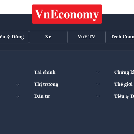
iêu & Dùng
Xe
VnE TV
Tech Conn
Tài chính
Chứng k
Thị trường
Thế giới
Đầu tư
Tiêu & 