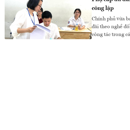
công lập
Chính phủ vừa b
đãi theo nghề đối
công tác trong cá