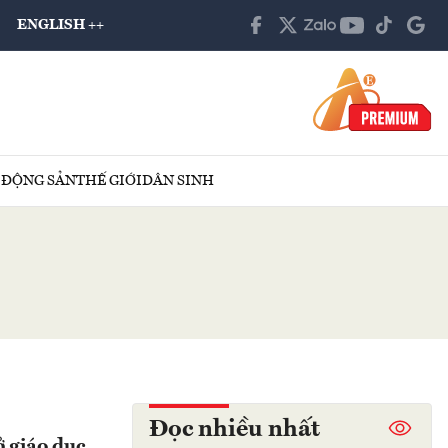
ENGLISH ++
 ĐỘNG SẢN
THẾ GIỚI
DÂN SINH
Đọc nhiều nhất
ở giáo dục