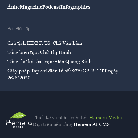
Ảnh
eMagazine
Podcast
Infographics
Ban Biên tập
Chủ tịch HĐBT: TS. Chử Văn Lâm
Tổng biên tập: Chử Thị Hạnh
Tổng thư ký tòa soạn: Đào Quang Bính
Giấy phép Tạp chí điện tử số: 272/GP-BTTTT ngày
26/6/2020
Thiết kế và phát triển bởi
Hemera Media
Dựa trên nền tảng
Hemera AI CMS