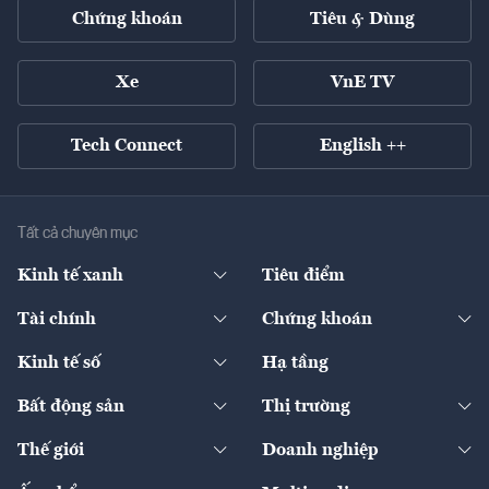
Chứng khoán
Tiêu & Dùng
Xe
VnE TV
Tech Connect
English ++
Tất cả chuyên mục
Kinh tế xanh
Tiêu điểm
Chuyển động xanh
Tài chính
Chứng khoán
Pháp lý
Ngân hàng
Doanh nghiệp niêm yết
Kinh tế số
Hạ tầng
Thương hiệu xanh
Thị trường vốn
Thị trường
Sản phẩm - Thị trường
Bất động sản
Thị trường
Diễn đàn
Thuế
Đầu tư
Tài sản số
Chính sách
Xuất nhập khẩu
Thế giới
Doanh nghiệp
Bảo hiểm
Quốc tế
Dịch vụ số
Thị trường
Khung pháp lý
Kinh tế
Chuyển động