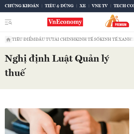
CHỨNG KHOÁN
TIÊU & DÙNG
XE
VNE TV
TECH CO
TIÊU ĐIỂM
ĐẦU TƯ
TÀI CHÍNH
KINH TẾ SỐ
KINH TẾ XANH
Nghị định Luật Quản lý
thuế