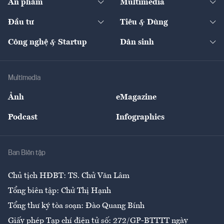
Ấn phẩm
Multimedia
Khung pháp lý
Start-up
Dự án
Công nghiệp
Chuyển động 24h
Đối thoại
The Guide
Video
Đầu tư
Tiêu & Dùng
Quản trị số
Cafe BĐS
Thị trường
Kinh doanh
Kết nối
Tạp chí kinh tế Việt Nam
eMagazine
Nhà đầu tư
Du lịch
Công nghệ & Startup
Dân sinh
Tư vấn
Nông sản
Doanh nhân
Tư vấn Tiêu & Dùng
Infographics
Hạ tầng
Sức khỏe
Khung pháp lý
Doanh nghiệp
Địa phương
Thị trường
Bảo hiểm
Multimedia
Sự kiện
Nhân lực
Ảnh
eMagazine
Đẹp +
An sinh
Podcast
Infographics
Giải trí
Y tế
Nhà
Ban Biên tập
Ẩm thực
Chủ tịch HĐBT: TS. Chử Văn Lâm
Tổng biên tập: Chử Thị Hạnh
Tổng thư ký tòa soạn: Đào Quang Bính
Giấy phép Tạp chí điện tử số: 272/GP-BTTTT ngày