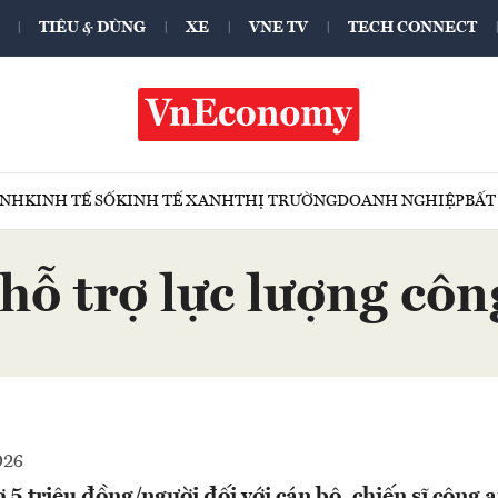
TIÊU & DÙNG
XE
VNE TV
TECH CONNECT
ÍNH
KINH TẾ SỐ
KINH TẾ XANH
THỊ TRƯỜNG
DOANH NGHIỆP
BẤT
hỗ trợ lực lượng cô
026
 5 triệu đồng/người đối với cán bộ, chiến sĩ công 