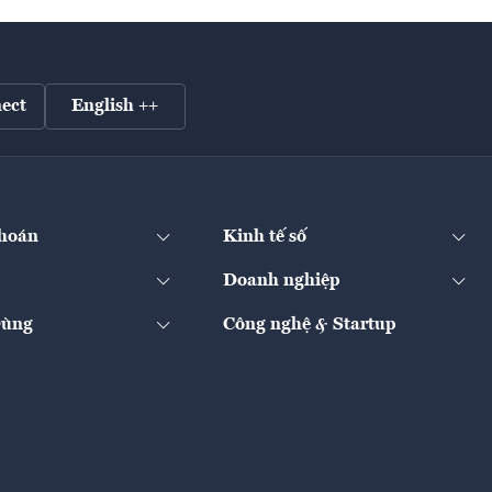
ect
English ++
hoán
Kinh tế số
Doanh nghiệp
Dùng
Công nghệ & Startup