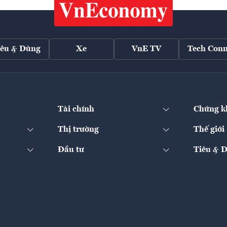
iêu & Dùng
Xe
VnE TV
Tech Conn
Tài chính
Chứng k
Thị trường
Thế giới
Đầu tư
Tiêu & 