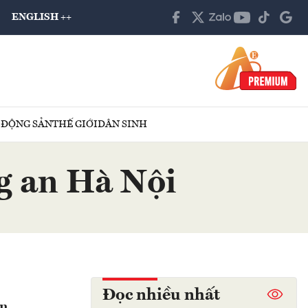
ENGLISH ++
 ĐỘNG SẢN
THẾ GIỚI
DÂN SINH
ng an Hà Nội
Đọc nhiều nhất
an