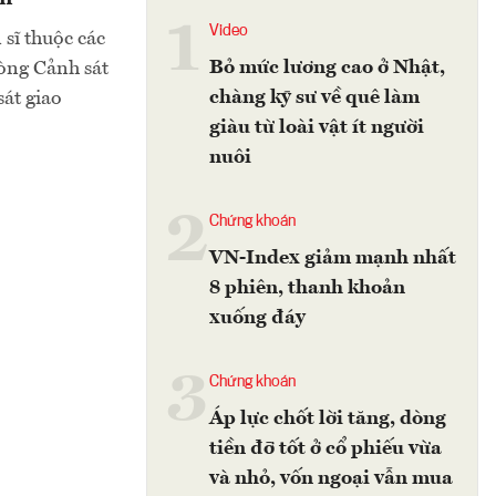
1
Video
sĩ thuộc các
Bỏ mức lương cao ở Nhật,
òng Cảnh sát
chàng kỹ sư về quê làm
sát giao
giàu từ loài vật ít người
nuôi
2
Chứng khoán
VN-Index giảm mạnh nhất
8 phiên, thanh khoản
xuống đáy
3
Chứng khoán
Áp lực chốt lời tăng, dòng
tiền đỡ tốt ở cổ phiếu vừa
và nhỏ, vốn ngoại vẫn mua