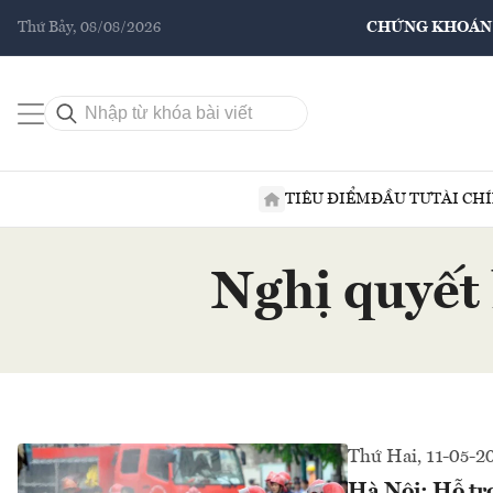
Thứ Bảy, 08/08/2026
CHỨNG KHOÁN
TIÊU ĐIỂM
ĐẦU TƯ
TÀI CH
Nghị quyết 
Thứ Hai, 11-05-2
Hà Nội: Hỗ trợ