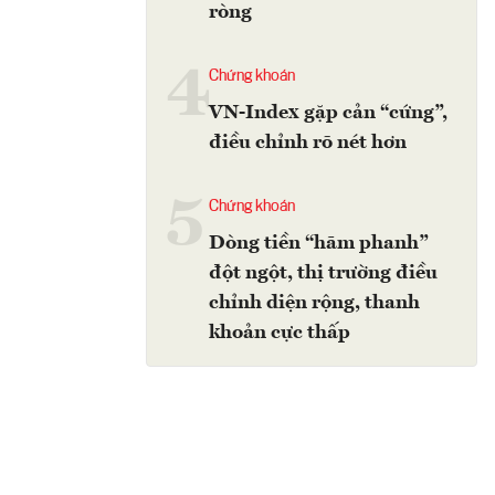
ròng
4
Chứng khoán
VN-Index gặp cản “cứng”,
điều chỉnh rõ nét hơn
5
Chứng khoán
Dòng tiền “hãm phanh”
đột ngột, thị trường điều
chỉnh diện rộng, thanh
khoản cực thấp