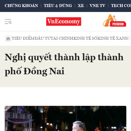
CHỨNG KHOÁN
TIÊU & DÙNG
XE
VNE TV
TECH CO
TIÊU ĐIỂM
ĐẦU TƯ
TÀI CHÍNH
KINH TẾ SỐ
KINH TẾ XANH
Nghị quyết thành lập thành
phố Đồng Nai