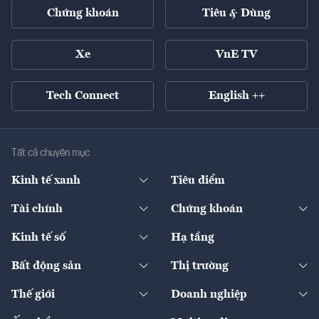
Chứng khoán
Tiêu & Dùng
Xe
VnE TV
Tech Connect
English ++
Tất cả chuyên mục
Kinh tế xanh
Tiêu điểm
Chuyển động xanh
Tài chính
Chứng khoán
Pháp lý
Ngân hàng
Doanh nghiệp niêm yết
Kinh tế số
Hạ tầng
Thương hiệu xanh
Thị trường vốn
Thị trường
Sản phẩm - Thị trường
Bất động sản
Thị trường
Diễn đàn
Thuế
Đầu tư
Tài sản số
Chính sách
Xuất nhập khẩu
Thế giới
Doanh nghiệp
Bảo hiểm
Quốc tế
Dịch vụ số
Thị trường
Khung pháp lý
Kinh tế
Chuyển động