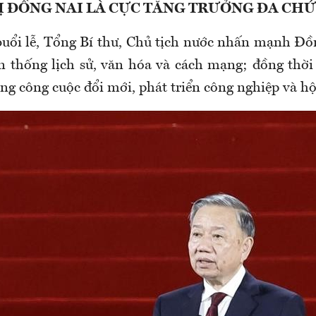
Ị ĐỒNG NAI LÀ CỰC TĂNG TRƯỞNG ĐA CH
 buổi lễ, Tổng Bí thư, Chủ tịch nước nhấn mạnh Đồ
ền thống lịch sử, văn hóa và cách mạng; đồng thời
ng công cuộc đổi mới, phát triển công nghiệp và hộ