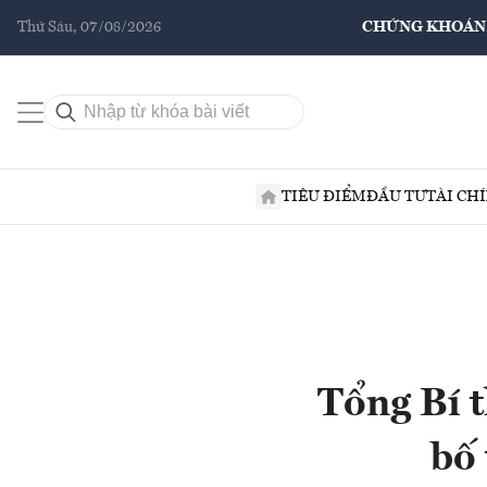
Thứ Sáu, 07/08/2026
CHỨNG KHOÁN
TIÊU ĐIỂM
ĐẦU TƯ
TÀI CH
Tổng Bí t
bố