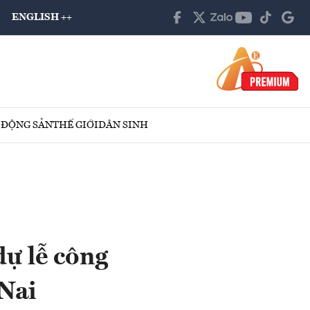
ENGLISH ++
 ĐỘNG SẢN
THẾ GIỚI
DÂN SINH
dự lễ công
Nai