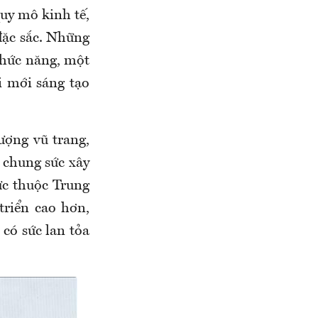
quy mô kinh tế,
 đặc sắc. Những
 chức năng, một
i mới sáng tạo
ượng vũ trang,
chung sức xây
c thuộc Trung
riển cao hơn,
 có sức lan tỏa