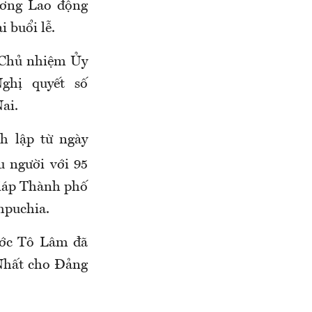
ương Lao động
i buổi lễ.
 Chủ nhiệm Ủy
ghị quyết số
ai.
h lập từ ngày
ệu người với 95
giáp Thành phố
mpuchia.
ước Tô Lâm đã
Nhất cho Đảng