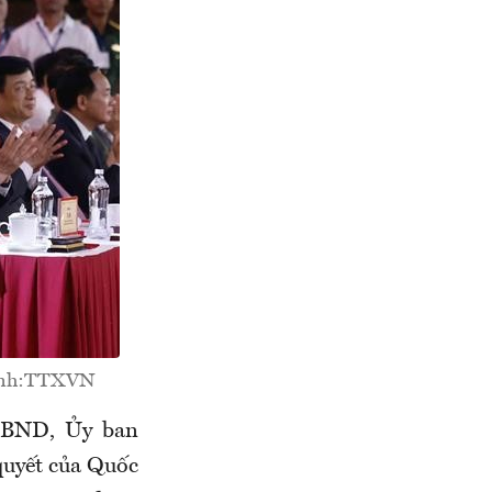
. Ảnh:TTXVN
UBND, Ủy ban
uyết của Quốc