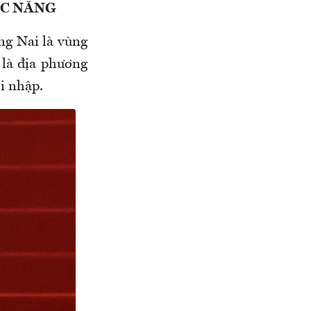
ỨC NĂNG
ng Nai là vùng
 là địa phương
i nhập.