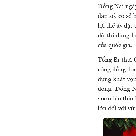
Đồng Nai ngày 
dân số, cơ sở 
lợi thế ấy đặt
đô thị động l
của quốc gia.
Tổng Bí thư, 
cộng đồng do
dựng khát vọ
ương. Đồng N
vươn lên thành
lớn đối với v