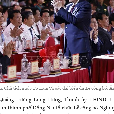
ư, Chủ tịch nước Tô Lâm và các đại biểu dự Lễ công bố
ại Quảng trường Long Hưng, Thành ủy, HĐND, 
m thành phố Đồng Nai tổ chức Lễ công bố Nghị q