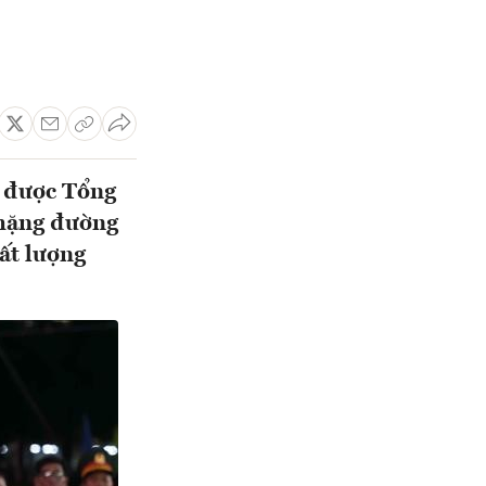
g được Tổng
chặng đường
hất lượng