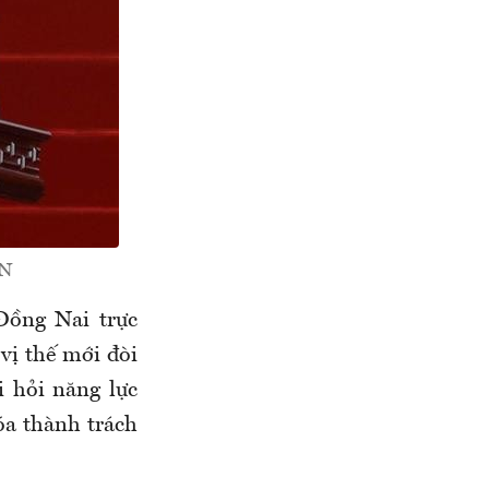
VN
Đồng Nai trực
vị thế mới đòi
 hỏi năng lực
óa thành trách