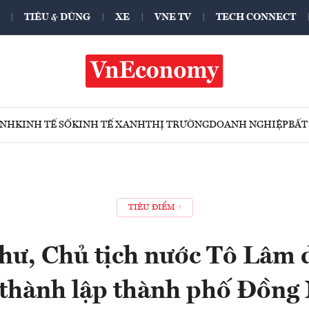
TIÊU & DÙNG
XE
VNE TV
TECH CONNECT
ÍNH
KINH TẾ SỐ
KINH TẾ XANH
THỊ TRƯỜNG
DOANH NGHIỆP
BẤT
TIÊU ĐIỂM
hư, Chủ tịch nước Tô Lâm 
 thành lập thành phố Đồng 