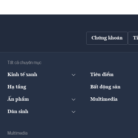
Chứng khoán
T
Tất cả chuyên mục
Kinh tế xanh
Tiêu điểm
Hạ tầng
Bất động sản
Ấn phẩm
Multimedia
Dân sinh
Multimedia