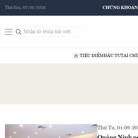
Thứ Sáu, 07/08/2026
CHỨNG KHOÁN
TIÊU ĐIỂM
ĐẦU TƯ
TÀI CH
Thứ Tư, 01-09-20
Quảng Ninh nê