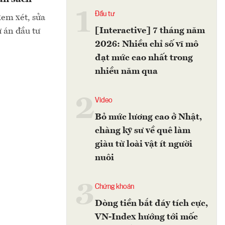
1
Đầu tư
xem xét, sửa
[Interactive] 7 tháng năm
ự án đầu tư
2026: Nhiều chỉ số vĩ mô
đạt mức cao nhất trong
nhiều năm qua
2
Video
Bỏ mức lương cao ở Nhật,
chàng kỹ sư về quê làm
giàu từ loài vật ít người
nuôi
3
Chứng khoán
Dòng tiền bắt đáy tích cực,
VN-Index hướng tới mốc