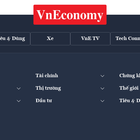
iêu & Dùng
Xe
VnE TV
Tech Conn
Tài chính
Chứng k
Thị trường
Thế giới
Đầu tư
Tiêu & 