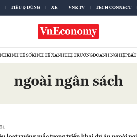
TIÊU & DÙNG
XE
VNE TV
TECH CONNECT
ÍNH
KINH TẾ SỐ
KINH TẾ XANH
THỊ TRƯỜNG
DOANH NGHIỆP
BẤT
ngoài ngân sách
21
u loạt vướng mắc trong triển khai dự án ngoài ng