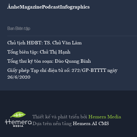
Ảnh
eMagazine
Podcast
Infographics
Ban Biên tập
Chủ tịch HĐBT: TS. Chử Văn Lâm
Tổng biên tập: Chử Thị Hạnh
Tổng thư ký tòa soạn: Đào Quang Bính
Giấy phép Tạp chí điện tử số: 272/GP-BTTTT ngày
26/6/2020
Thiết kế và phát triển bởi
Hemera Media
Dựa trên nền tảng
Hemera AI CMS