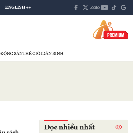
ENGLISH ++
 ĐỘNG SẢN
THẾ GIỚI
DÂN SINH
Đọc nhiều nhất
ân sách