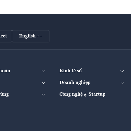
ect
English ++
hoán
Kinh tế số
Doanh nghiệp
Dùng
Công nghệ & Startup