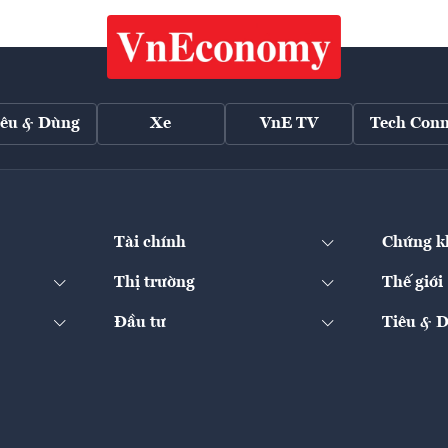
iêu & Dùng
Xe
VnE TV
Tech Conn
Tài chính
Chứng k
Thị trường
Thế giới
Đầu tư
Tiêu & 