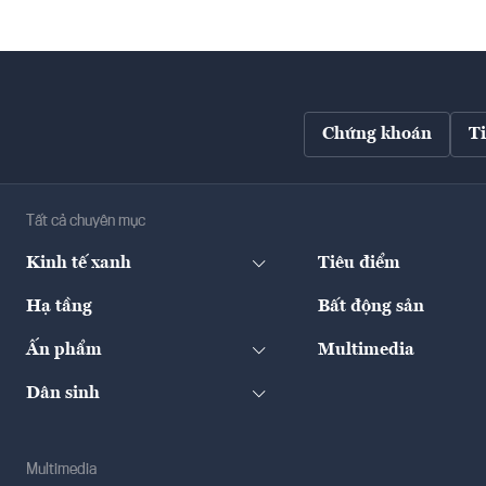
Chứng khoán
T
Tất cả chuyên mục
Kinh tế xanh
Tiêu điểm
Hạ tầng
Bất động sản
Ấn phẩm
Multimedia
Dân sinh
Multimedia