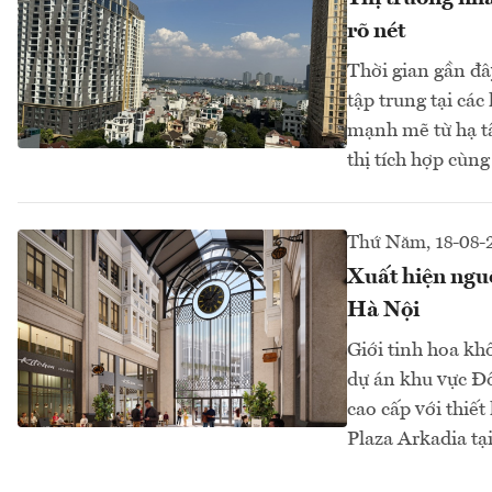
rõ nét
Thời gian gần đâ
tập trung tại cá
mạnh mẽ từ hạ tầ
thị tích hợp cùn
Thứ Năm, 18-08-
Xuất hiện ngu
Hà Nội
Giới tinh hoa kh
dự án khu vực Đ
cao cấp với thiế
Plaza Arkadia tại