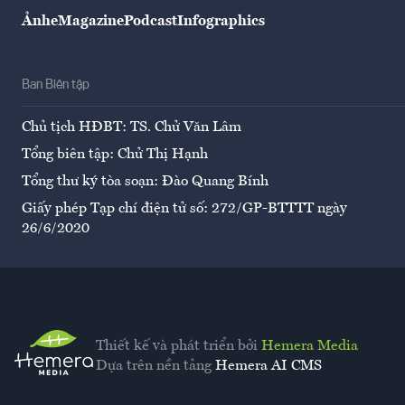
Ảnh
eMagazine
Podcast
Infographics
Ban Biên tập
Chủ tịch HĐBT: TS. Chử Văn Lâm
Tổng biên tập: Chử Thị Hạnh
Tổng thư ký tòa soạn: Đào Quang Bính
Giấy phép Tạp chí điện tử số: 272/GP-BTTTT ngày
26/6/2020
Thiết kế và phát triển bởi
Hemera Media
Dựa trên nền tảng
Hemera AI CMS