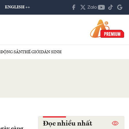
ENGLISH ++
 ĐỘNG SẢN
THẾ GIỚI
DÂN SINH
Đọc nhiều nhất
ngày càng