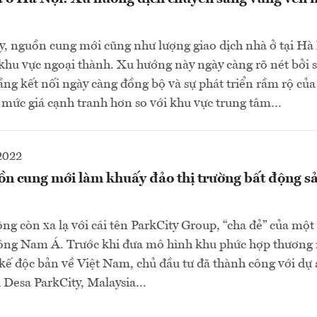
y, nguồn cung mới cũng như lượng giao dịch nhà ở tại Hà
c khu vực ngoại thành. Xu hướng này ngày càng rõ nét bởi 
ng kết nối ngày càng đồng bộ và sự phát triển rầm rộ của
g mức giá cạnh tranh hơn so với khu vực trung tâm…
2022
ồn cung mới làm khuấy đảo thị trường bất động s
ông còn xa lạ với cái tên ParkCity Group, “cha đẻ” của một
ông Nam Á. Trước khi đưa mô hình khu phức hợp thương 
t kế độc bản về Việt Nam, chủ đầu tư đã thành công với dự
 Desa ParkCity, Malaysia...