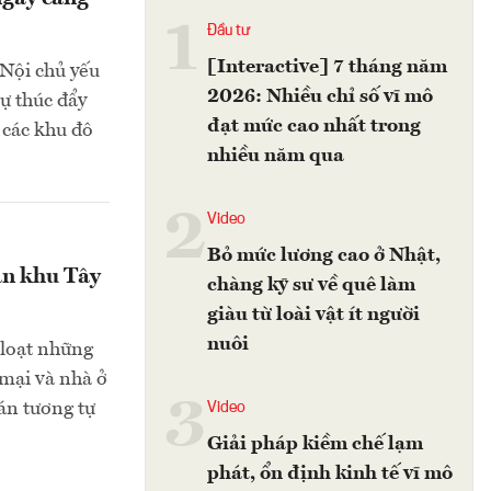
1
Đầu tư
[Interactive] 7 tháng năm
 Nội chủ yếu
2026: Nhiều chỉ số vĩ mô
sự thúc đẩy
đạt mức cao nhất trong
 các khu đô
nhiều năm qua
2
Video
Bỏ mức lương cao ở Nhật,
ản khu Tây
chàng kỹ sư về quê làm
giàu từ loài vật ít người
nuôi
 loạt những
mại và nhà ở
3
 án tương tự
Video
Giải pháp kiềm chế lạm
phát, ổn định kinh tế vĩ mô