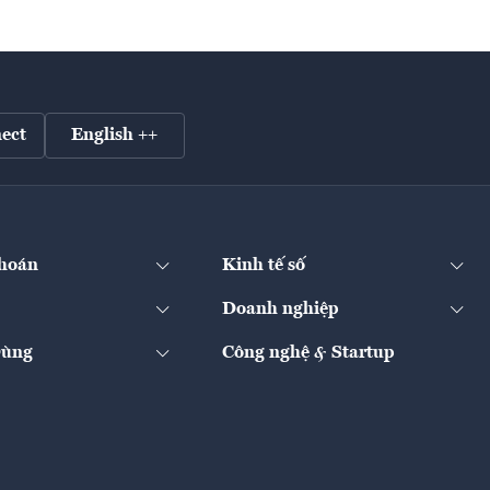
ect
English ++
hoán
Kinh tế số
Doanh nghiệp
Dùng
Công nghệ & Startup