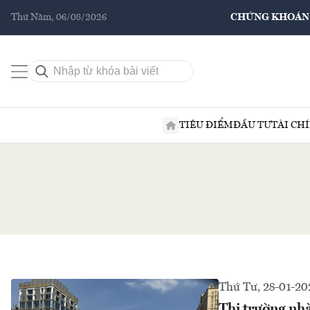
Thứ Năm, 06/08/2026
CHỨNG KHOÁN
TIÊU ĐIỂM
ĐẦU TƯ
TÀI CH
Thứ Tư, 28-01-20
Thị trường nh