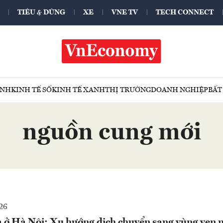
TIÊU & DÙNG
XE
VNE TV
TECH CONNECT
ÍNH
KINH TẾ SỐ
KINH TẾ XANH
THỊ TRƯỜNG
DOANH NGHIỆP
BẤT
nguồn cung mới
26
à ở Hà Nội: Xu hướng dịch chuyển sang vùng ven 