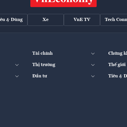
iêu & Dùng
Xe
VnE TV
Tech Conn
Tài chính
Chứng k
Thị trường
Thế giới
Đầu tư
Tiêu & 