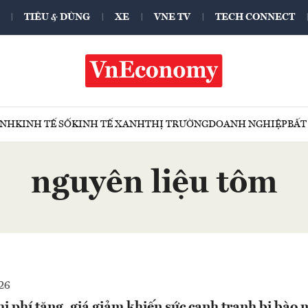
TIÊU & DÙNG
XE
VNE TV
TECH CONNECT
ÍNH
KINH TẾ SỐ
KINH TẾ XANH
THỊ TRƯỜNG
DOANH NGHIỆP
BẤT
nguyên liệu tôm
26
 phí tăng, giá giảm khiến sức cạnh tranh bị bào