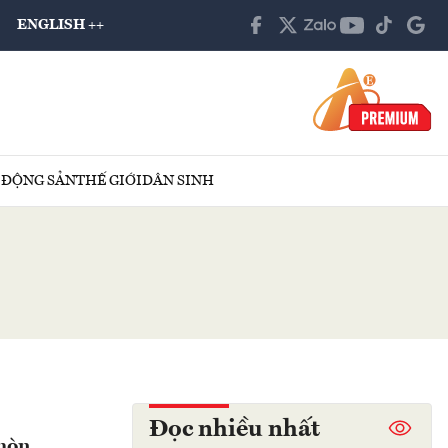
ENGLISH ++
 ĐỘNG SẢN
THẾ GIỚI
DÂN SINH
Đọc nhiều nhất
 mòn