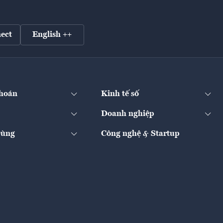
ect
English ++
hoán
Kinh tế số
Doanh nghiệp
Dùng
Công nghệ & Startup