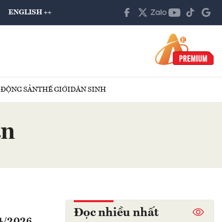
ENGLISH ++
 ĐỘNG SẢN
THẾ GIỚI
DÂN SINH
ân
Đọc nhiều nhất
 4/2026