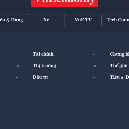
iêu & Dùng
Xe
VnE TV
Tech Conn
Tài chính
Chứng k
Thị trường
Thế giới
Đầu tư
Tiêu & 