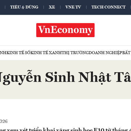
TIÊU & DÙNG
XE
VNE TV
TECH CONNECT
ÍNH
KINH TẾ SỐ
KINH TẾ XANH
THỊ TRƯỜNG
DOANH NGHIỆP
BẤT
guyễn Sinh Nhật T
2026
g xem xét triển khai xăng sinh học E10 từ tháng