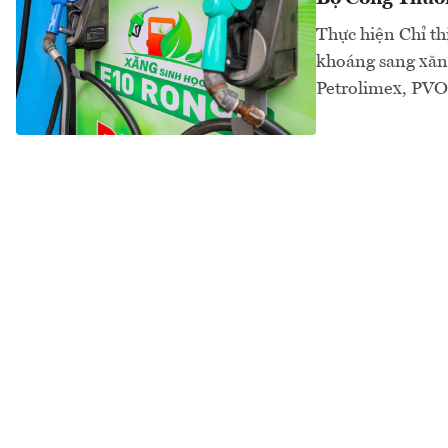
Thực hiện Chỉ t
khoáng sang xăn
Petrolimex, PVOi