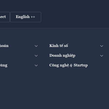
ect
English ++
hoán
Kinh tế số
Doanh nghiệp
Dùng
Công nghệ & Startup