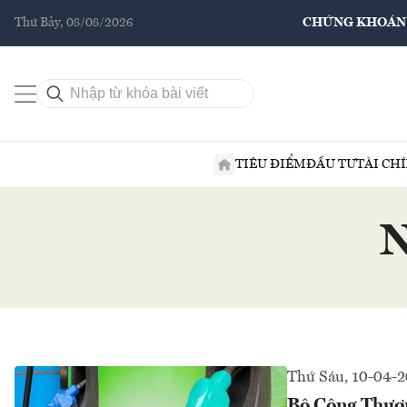
Thứ Bảy, 08/08/2026
CHỨNG KHOÁN
TIÊU ĐIỂM
ĐẦU TƯ
TÀI CH
N
Thứ Sáu, 10-04-
Bộ Công Thươn