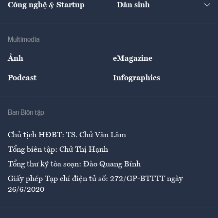
Công nghệ & Startup
Dân sinh
Tư vấn
Nông sản
Doanh nhân
Tư vấn Tiêu & Dùng
Infographics
Hạ tầng
Sức khỏe
Khung pháp lý
Doanh nghiệp
Địa phương
Thị trường
Bảo hiểm
Multimedia
Sự kiện
Nhân lực
Ảnh
eMagazine
Đẹp +
An sinh
Podcast
Infographics
Giải trí
Y tế
Nhà
Ban Biên tập
Ẩm thực
Chủ tịch HĐBT: TS. Chử Văn Lâm
Tổng biên tập: Chử Thị Hạnh
Tổng thư ký tòa soạn: Đào Quang Bính
Giấy phép Tạp chí điện tử số: 272/GP-BTTTT ngày
26/6/2020