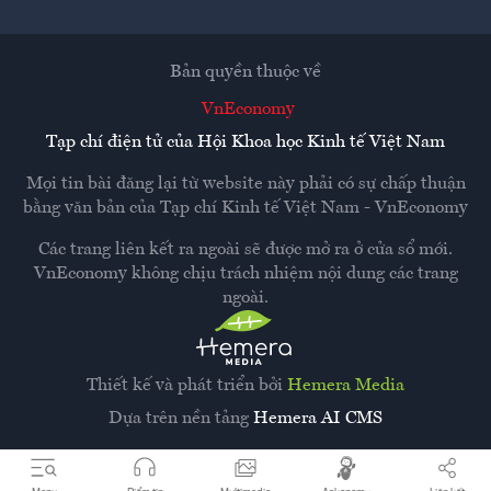
Bản quyền thuộc về
VnEconomy
Tạp chí điện tử của Hội Khoa học Kinh tế Việt Nam
Mọi tin bài đăng lại từ website này phải có sự chấp thuận
bằng văn bản của
Tạp chí Kinh tế Việt Nam - VnEconomy
Các trang liên kết ra ngoài sẽ được mở ra ở cửa sổ mới.
VnEconomy không chịu trách nhiệm nội dung các trang
ngoài.
Thiết kế và phát triển bởi
Hemera Media
Dựa trên nền tảng
Hemera AI CMS