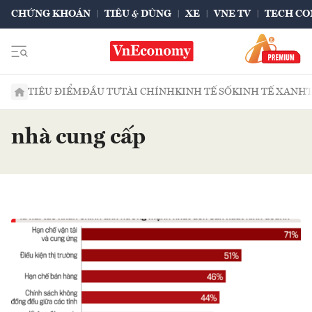
CHỨNG KHOÁN
TIÊU & DÙNG
XE
VNE TV
TECH CO
TIÊU ĐIỂM
ĐẦU TƯ
TÀI CHÍNH
KINH TẾ SỐ
KINH TẾ XANH
nhà cung cấp