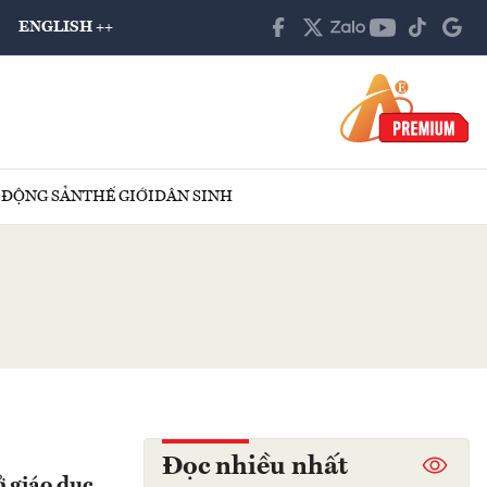
ENGLISH ++
 ĐỘNG SẢN
THẾ GIỚI
DÂN SINH
Đọc nhiều nhất
ở giáo dục