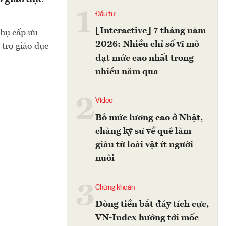
1
Đầu tư
[Interactive] 7 tháng năm
hụ cấp ưu
2026: Nhiều chỉ số vĩ mô
 trợ giáo dục
đạt mức cao nhất trong
nhiều năm qua
2
Video
Bỏ mức lương cao ở Nhật,
chàng kỹ sư về quê làm
giàu từ loài vật ít người
nuôi
3
Chứng khoán
Dòng tiền bắt đáy tích cực,
VN-Index hướng tới mốc