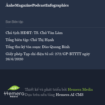
Ảnh
eMagazine
Podcast
Infographics
Ban Biên tập
Chủ tịch HĐBT: TS. Chử Văn Lâm
Tổng biên tập: Chử Thị Hạnh
Tổng thư ký tòa soạn: Đào Quang Bính
Giấy phép Tạp chí điện tử số: 272/GP-BTTTT ngày
26/6/2020
Thiết kế và phát triển bởi
Hemera Media
Dựa trên nền tảng
Hemera AI CMS