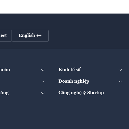
ect
English ++
hoán
Kinh tế số
Doanh nghiệp
Dùng
Công nghệ & Startup