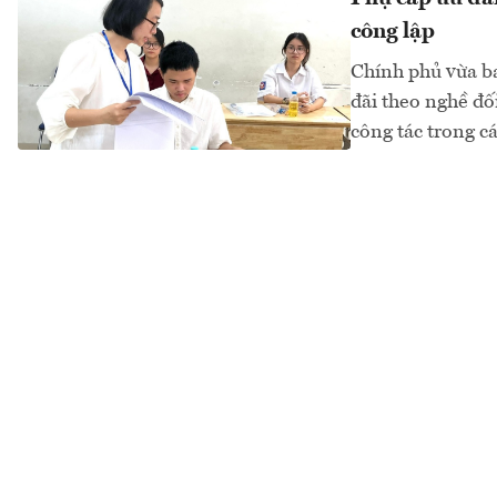
công lập
Chính phủ vừa b
đãi theo nghề đối
công tác trong cá