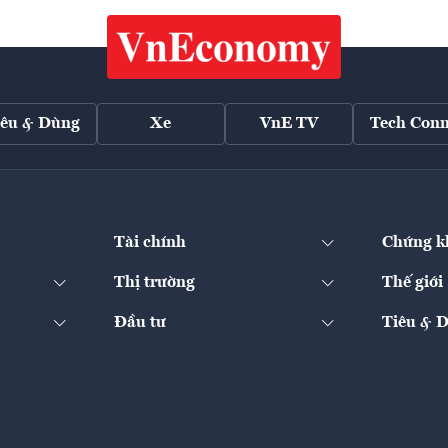
iêu & Dùng
Xe
VnE TV
Tech Conn
Tài chính
Chứng k
Thị trường
Thế giới
Đầu tư
Tiêu & 