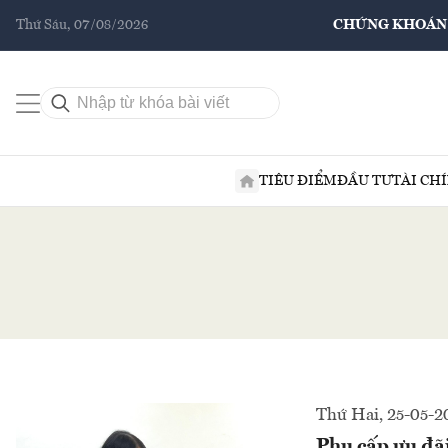
Thứ Sáu, 07/08/2026
CHỨNG KHOÁN
TIÊU ĐIỂM
ĐẦU TƯ
TÀI CH
Thứ Hai, 25-05-2
Phụ cấp ưu đãi