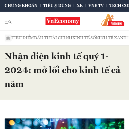
CHỨNG KHOÁN
TIÊU & DÙNG
XE
VNE TV
TECH CO
TIÊU ĐIỂM
ĐẦU TƯ
TÀI CHÍNH
KINH TẾ SỐ
KINH TẾ XANH
Nhận diện kinh tế quý 1-
2024: mở lối cho kinh tế cả
năm