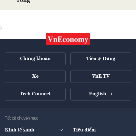
ròng
}
Chứng khoán
Tiêu & Dùng
Xe
VnE TV
Tech Connect
English ++
Tất cả chuyên mục
Kinh tế xanh
Tiêu điểm