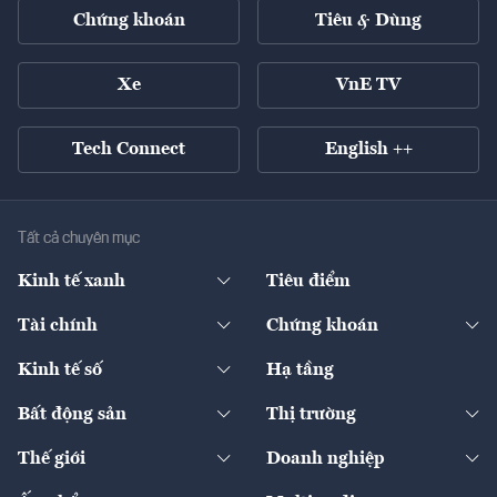
Chứng khoán
Tiêu & Dùng
Xe
VnE TV
Tech Connect
English ++
Tất cả chuyên mục
Kinh tế xanh
Tiêu điểm
Chuyển động xanh
Tài chính
Chứng khoán
Pháp lý
Ngân hàng
Doanh nghiệp niêm yết
Kinh tế số
Hạ tầng
Thương hiệu xanh
Thị trường vốn
Thị trường
Sản phẩm - Thị trường
Bất động sản
Thị trường
Diễn đàn
Thuế
Đầu tư
Tài sản số
Chính sách
Xuất nhập khẩu
Thế giới
Doanh nghiệp
Bảo hiểm
Quốc tế
Dịch vụ số
Thị trường
Khung pháp lý
Kinh tế
Chuyển động