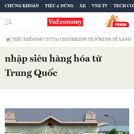
CHỨNG KHOÁN
TIÊU & DÙNG
XE
VNE TV
TECH CO
TIÊU ĐIỂM
ĐẦU TƯ
TÀI CHÍNH
KINH TẾ SỐ
KINH TẾ XANH
nhập siêu hàng hóa từ
Trung Quốc