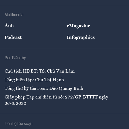
Hạ tầng
Sức khỏe
Khung pháp lý
Doanh nghiệp
Địa phương
Thị trường
Bảo hiểm
Multimedia
Sự kiện
Nhân lực
Ảnh
eMagazine
Đẹp +
An sinh
Podcast
Infographics
Giải trí
Y tế
Nhà
Ban Biên tập
Ẩm thực
Chủ tịch HĐBT: TS. Chử Văn Lâm
Tổng biên tập: Chử Thị Hạnh
Tổng thư ký tòa soạn: Đào Quang Bính
Giấy phép Tạp chí điện tử số: 272/GP-BTTTT ngày
26/6/2020
Liên hệ tòa soạn