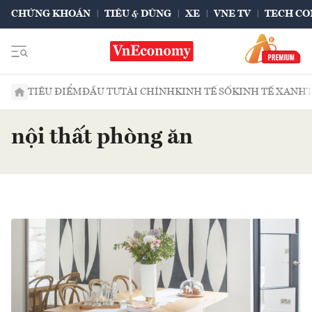
CHỨNG KHOÁN
TIÊU & DÙNG
XE
VNE TV
TECH CO
TIÊU ĐIỂM
ĐẦU TƯ
TÀI CHÍNH
KINH TẾ SỐ
KINH TẾ XANH
nội thất phòng ăn