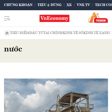
CHỨNG KHOÁN
TIÊU & DÙNG
XE
VNE TV
TECH CO
TIÊU ĐIỂM
ĐẦU TƯ
TÀI CHÍNH
KINH TẾ SỐ
KINH TẾ XANH
nước