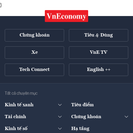
}
Chứng khoán
Tiêu & Dùng
Xe
VnE TV
Tech Connect
English ++
Tất cả chuyên mục
Kinh tế xanh
Tiêu điểm
Chuyển động xanh
Tài chính
Chứng khoán
Pháp lý
Ngân hàng
Doanh nghiệp niêm yết
Kinh tế số
Hạ tầng