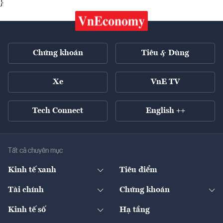
}
Chứng khoán
Tiêu & Dùng
Xe
VnE TV
Tech Connect
English ++
Tất cả chuyên mục
Kinh tế xanh
Tiêu điểm
Chuyển động xanh
Tài chính
Chứng khoán
Pháp lý
Ngân hàng
Doanh nghiệp niêm yết
Kinh tế số
Hạ tầng
Thương hiệu xanh
Thị trường vốn
Thị trường