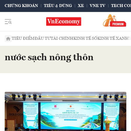
CHỨNG KHOÁN
TIÊU & DÙNG
XE
VNE TV
TECH CO
TIÊU ĐIỂM
ĐẦU TƯ
TÀI CHÍNH
KINH TẾ SỐ
KINH TẾ XANH
nước sạch nông thôn