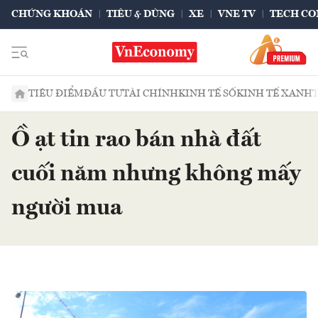
CHỨNG KHOÁN
TIÊU & DÙNG
XE
VNE TV
TECH CO
TIÊU ĐIỂM
ĐẦU TƯ
TÀI CHÍNH
KINH TẾ SỐ
KINH TẾ XANH
Ồ ạt tin rao bán nhà đất
cuối năm nhưng không mấy
người mua