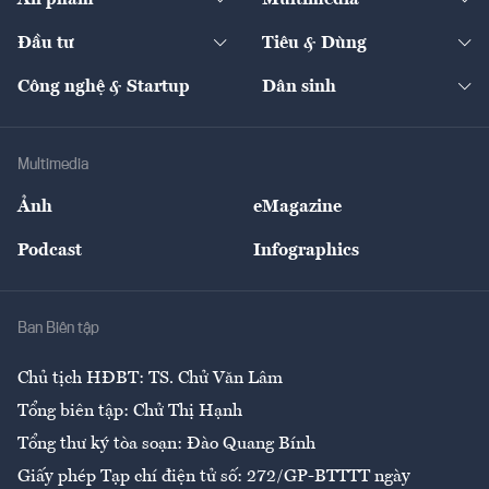
Khung pháp lý
Start-up
Dự án
Công nghiệp
Chuyển động 24h
Đối thoại
The Guide
Video
Đầu tư
Tiêu & Dùng
Quản trị số
Cafe BĐS
Thị trường
Kinh doanh
Kết nối
Tạp chí kinh tế Việt Nam
eMagazine
Nhà đầu tư
Du lịch
Công nghệ & Startup
Dân sinh
Tư vấn
Nông sản
Doanh nhân
Tư vấn Tiêu & Dùng
Infographics
Hạ tầng
Sức khỏe
Khung pháp lý
Doanh nghiệp
Địa phương
Thị trường
Bảo hiểm
Multimedia
Sự kiện
Nhân lực
Ảnh
eMagazine
Đẹp +
An sinh
Podcast
Infographics
Giải trí
Y tế
Nhà
Ban Biên tập
Ẩm thực
Chủ tịch HĐBT: TS. Chử Văn Lâm
Tổng biên tập: Chử Thị Hạnh
Tổng thư ký tòa soạn: Đào Quang Bính
Giấy phép Tạp chí điện tử số: 272/GP-BTTTT ngày