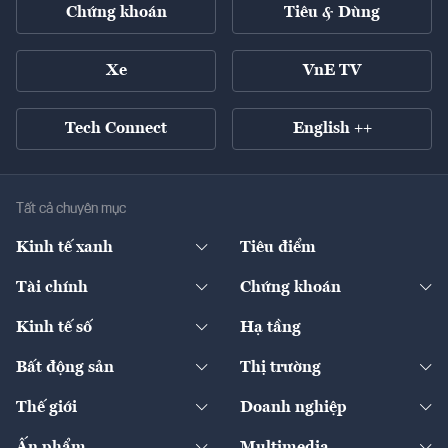
Chứng khoán
Tiêu & Dùng
Xe
VnE TV
Tech Connect
English ++
Tất cả chuyên mục
Kinh tế xanh
Tiêu điểm
Chuyển động xanh
Tài chính
Chứng khoán
Pháp lý
Ngân hàng
Doanh nghiệp niêm yết
Kinh tế số
Hạ tầng
Thương hiệu xanh
Thị trường vốn
Thị trường
Sản phẩm - Thị trường
Bất động sản
Thị trường
Diễn đàn
Thuế
Đầu tư
Tài sản số
Chính sách
Xuất nhập khẩu
Thế giới
Doanh nghiệp
Bảo hiểm
Quốc tế
Dịch vụ số
Thị trường
Khung pháp lý
Kinh tế
Chuyển động
Ấn phẩm
Multimedia