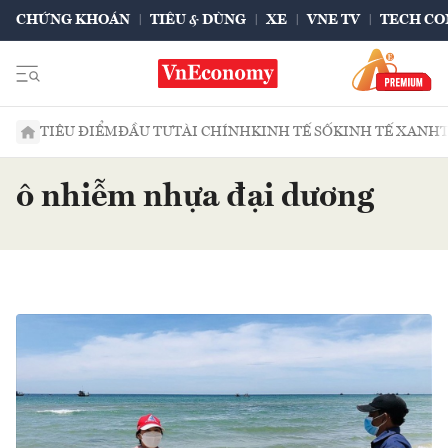
CHỨNG KHOÁN
TIÊU & DÙNG
XE
VNE TV
TECH CO
TIÊU ĐIỂM
ĐẦU TƯ
TÀI CHÍNH
KINH TẾ SỐ
KINH TẾ XANH
ô nhiễm nhựa đại dương