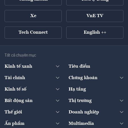
Xe
VnE TV
Tech Connect
English ++
Tất cả chuyên mục
Kinh tế xanh
Tiêu điểm
Chuyển động xanh
Tài chính
Chứng khoán
Pháp lý
Ngân hàng
Doanh nghiệp niêm yết
Kinh tế số
Hạ tầng
Thương hiệu xanh
Thị trường vốn
Thị trường
Sản phẩm - Thị trường
Bất động sản
Thị trường
Diễn đàn
Thuế
Đầu tư
Tài sản số
Chính sách
Xuất nhập khẩu
Thế giới
Doanh nghiệp
Bảo hiểm
Quốc tế
Dịch vụ số
Thị trường
Khung pháp lý
Kinh tế
Chuyển động
Ấn phẩm
Multimedia
Khung pháp lý
Start-up