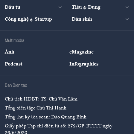
Dự án
Công nghiệp
Chuyển động 24h
Đối thoại
The Guide
Video
Đầu tư
Tiêu & Dùng
Quản trị số
Cafe BĐS
Thị trường
Kinh doanh
Kết nối
Tạp chí kinh tế Việt Nam
eMagazine
Nhà đầu tư
Du lịch
Công nghệ & Startup
Dân sinh
Tư vấn
Nông sản
Doanh nhân
Tư vấn Tiêu & Dùng
Infographics
Hạ tầng
Sức khỏe
Khung pháp lý
Doanh nghiệp
Địa phương
Thị trường
Bảo hiểm
Multimedia
Sự kiện
Nhân lực
Ảnh
eMagazine
Đẹp +
An sinh
Podcast
Infographics
Giải trí
Y tế
Nhà
Ban Biên tập
Ẩm thực
Chủ tịch HĐBT: TS. Chử Văn Lâm
Tổng biên tập: Chử Thị Hạnh
Tổng thư ký tòa soạn: Đào Quang Bính
Giấy phép Tạp chí điện tử số: 272/GP-BTTTT ngày
26/6/2020