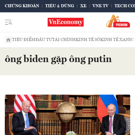
CHỨNG KHOÁN
TIÊU & DÙNG
XE
VNE TV
TECH CO
TIÊU ĐIỂM
ĐẦU TƯ
TÀI CHÍNH
KINH TẾ SỐ
KINH TẾ XANH
ông biden gặp ông putin