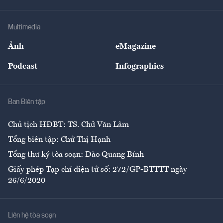
Hạ tầng
Sức khỏe
Khung pháp lý
Doanh nghiệp
Địa phương
Thị trường
Bảo hiểm
Multimedia
Sự kiện
Nhân lực
Ảnh
eMagazine
Đẹp +
An sinh
Podcast
Infographics
Giải trí
Y tế
Nhà
Ban Biên tập
Ẩm thực
Chủ tịch HĐBT: TS. Chử Văn Lâm
Tổng biên tập: Chử Thị Hạnh
Tổng thư ký tòa soạn: Đào Quang Bính
Giấy phép Tạp chí điện tử số: 272/GP-BTTTT ngày
26/6/2020
Liên hệ tòa soạn